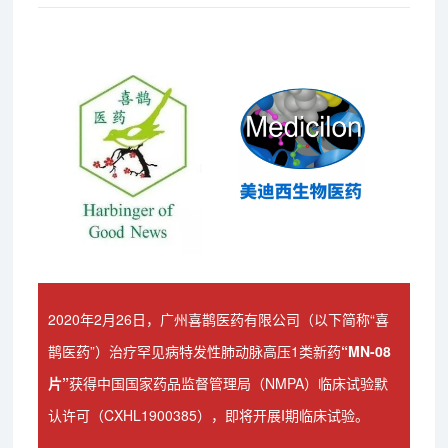
2020年2月26日，广州喜鹊医药有限公司（以下简称“喜
鹊医药”）治疗罕见病特发性肺动脉高压1类新药
“MN-08
片”
获得中国国家药品监督管理局（NMPA）临床试验默
认许可（CXHL1900385），即将开展I期临床试验。