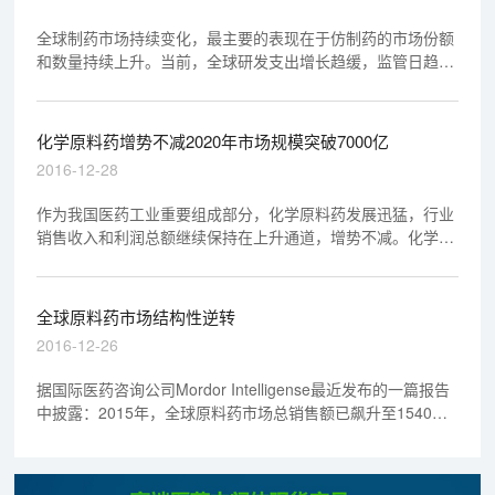
全球制药市场持续变化，最主要的表现在于仿制药的市场份额
和数量持续上升。当前，全球研发支出增长趋缓，监管日趋严
格，使用者付费不断增加，产业整合再度升温，生产商应该如
何应对这些问题？
化学原料药增势不减2020年市场规模突破7000亿
2016-12-28
作为我国医药工业重要组成部分，化学原料药发展迅猛，行业
销售收入和利润总额继续保持在上升通道，增势不减。化学原
料药行业通过不断升级，产品由中低端转向中高端，研发水平
大幅提升，前景持续向好。
全球原料药市场结构性逆转
2016-12-26
据国际医药咨询公司Mordor Intelligense最近发布的一篇报告
中披露：2015年，全球原料药市场总销售额已飙升至1540亿
美元，比10年前几乎增长了1倍。预计到2021年，这一数字将
上升到2250亿美元，年复合增长率为6.5%。