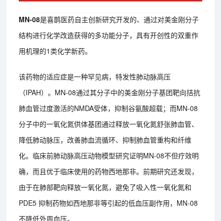
MN-08
是喜鹊医药自主创新研究开发的、通过对美金刚分子
结构进行化学改造获得的多功能分子，具有开创性的双重作
用机理的1类化学新药。
该药物的适应症是一种罕见病，特发性肺动脉高压
（IPAH）。MN-08通过其分子中的美金刚分子基团靶向拮抗
肺血管过度激活的NMDA受体，抑制谷氨酸超载；而MN-08
分子中的一氧化氮供体基团通过释放一氧化氮舒张肺血管、
降低肺动脉压，改善肺血流循环、抑制肺血管重构和纤维
化。临床前肺动脉高压动物模型研究证明MN-08不但疗效明
确，而且优于临床使用的药物西地那非。前期研究还发现，
由于在肺部靶向释放一氧化氮，避免了吸入性一氧化氮和
PDE5 抑制药物如西地那非等引起的低血压副作用，MN-08
不降低外周血压。