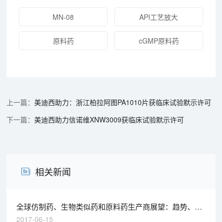
MN-08
API工艺放大
原料药
cGMP原料药
美迪西助力：浙江柏拉阿图PA1010片获临床试验默示许可
美迪西助力信诺维XNW3009获临床试验默示许可
相关新闻
全球仿制药、生物类似药和原料药生产商展望：趋势、机
遇与挑战
2017-06-15