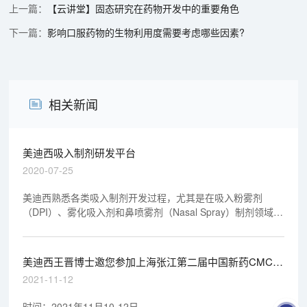
【云讲堂】固态研究在药物开发中的重要角色
影响口服药物的生物利用度需要考虑哪些因素?
相关新闻
美迪西吸入制剂研发平台
2020-07-25
美迪西熟悉各类吸入制剂开发过程，尤其是在吸入粉雾剂
（DPI）、雾化吸入剂和鼻喷雾剂（Nasal Spray）制剂领域具
备非常丰富的研发经验，在研究过程中也将充分结合国内外法
规和指导原则要求开展研究工作。
美迪西王晋博士邀您参加上海张江第二届中国新药CMC高
峰论坛
2021-11-12
时间：2021年11月10-12日