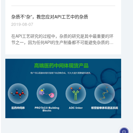
者认为杂质与药物不良反应息息相关，并习惯性地认为
“杂质越小/越少、临床不良反应发生几率就会越小/越
少”，进而在进行杂质研发与控制时陷入“精益求精、追求
杂质不“杂”，教您应对API工艺中的杂质
完美”的学术思维窠臼。殊不知，药物不良反应与杂质的
2019-08-07
关联性并非想象得那样密切，甚至是基本无关。
在API工艺研究的过程中，杂质的研究是其中最重要的环
节之一，因为任何API的生产制备都不可能避免杂质的存
在和生成。上海美迪西生物医药股份有限公司拥有强大的
CDMO平台，为您解决杂质难题，让杂质不再繁杂棘
手，助力API工艺研究的成功。