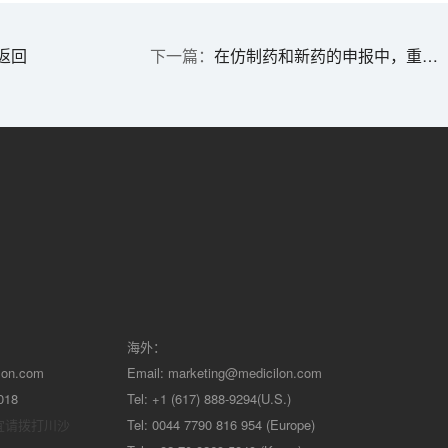
返回
在仿制药和新药的申报中，重金属是否需要定入质量标准？
海外：
lon.com
Email:
marketing@medicilon.com
018
Tel: +1 (617) 888-9294(U.S.)
宜请拨打川沙
Tel: 0044 7790 816 954 (Europe)