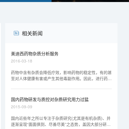
相关新闻
美迪西药物杂质分析服务
2016-03-18
药物中含有杂质会降低疗效，影响药物的稳定性，有的甚
至对人体健康有害或产生其他毒副作用。因此，进行药物
杂质分析，检测有关物质、控制纯度对确保用药安全有
效，对保证药物质量非常重要。
国内药物研发与质控对杂质研究用力过猛
2015-09-09
国内近些年之所以专注于杂质研究(尤其是有机杂质)、并
逐渐呈现“面面俱到、尽善尽美”之态势，盖因大部分研发