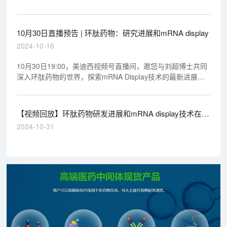
10月30日直播预告 | 环肽药物：研究进展和mRNA display
2024-10-16
10月30日19:00，美迪西视频号直播间，邀您与刘超博士共同
深入环肽药物的世界，探索mRNA Display技术的最新进展，
获取宝贵的技能与深刻的洞见。敬请期待，我们不见不散！
【视频回放】环肽药物研发进展和mRNA display技术在筛
选与发现中的应用
2024-10-31