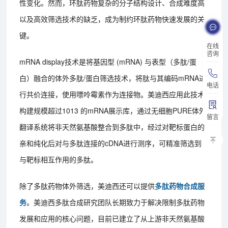
性变化。然而，环肽药物复杂的分子结构设计、合成难度高
以及高效筛选技术的缺乏，成为制约环肽药物快速发展的关
键。
在线
咨询
mRNA display技术是将基因型 (mRNA) 与表型（多肽/蛋
白）融合的体外多肽/蛋白筛选技术，将肽与其编码mRNA进
电话
行共价连接，使用嘌呤霉素作为连接物。美迪西应用此技术
构建规模超过1013 的mRNA展示库，通过无细胞PURE体外
留言
翻译系统将非天然氨基酸整合到多肽中，经过对靶标蛋白的
亲和纯化后对与多肽连接的cDNA进行测序，可精准筛选到
与靶标相互作用的多肽。
除了多肽药物体外筛选，美迪西还可以提供
多肽药物合成服
务
。美迪西多肽合成研究团队长期致力于解决限制多肽药物
发展和应用的核心问题，目前已建立了从上游非天然氨基酸