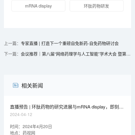
mRNA display
环肽药物研发
专家直播 | 打造下一个重磅自免新药-自免药物研讨会
会议推荐｜第八届“网络药理学与人工智能”学术大会 暨第四届“中医药大数据和人工智能＂上海论坛首届数智中药青年科学家创新转化论坛
相关新闻
直播预告 | 环肽药物的研究进展与mRNA display，即刻免
费报名
2024-04-12
时间：2024年4月20日
地点：药视网