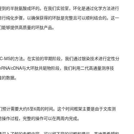
提到的半胱氨酸成环的。在我们实验室，环化是通过化学方法进行
进行纯化步骤，以确保获得的环肽是完整且可以顺利结合的。这一
们能够提供高质量的环肽产品。
C-MS的方法。在实验的早期阶段，我们通过银染技术进行定性分
NA/cDNA与大环肽共轭物阶段，我们利用二代高通量测序技
靠的数据。
们预计需要大约5至6周的时间。这个时间框架主要是由于文库测
虑操作过程，完整的操作可以在两周内完成。
要深入了解的专题内容，可以留下您的问题和建议，美迪西希望和