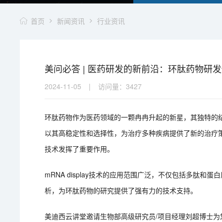
首页
新闻资讯
行业资讯
美问必答 | 医药研发的新前沿：环肽药物研
2024-11-05
|
访问量：
3427
环肽药物作为医药领域的一颗冉冉升起的新星，其独特的
以其高稳定性和选择性，为治疗多种疾病提供了新的治疗策略。
技术发挥了重要作用。
mRNA display技术的应用范围广泛，不仅包括多肽
析，为环肽药物的研究提供了强有力的技术支持。
美迪西云讲堂邀请生物部高级研究员/项目经理刘超博士