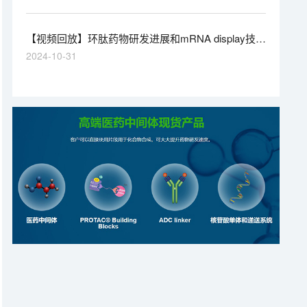
新进展，获取宝贵的技能与深刻的洞见。敬请期待，我们
不见不散！
【视频回放】环肽药物研发进展和mRNA display技术
在筛选与发现中的应用
2024-10-31