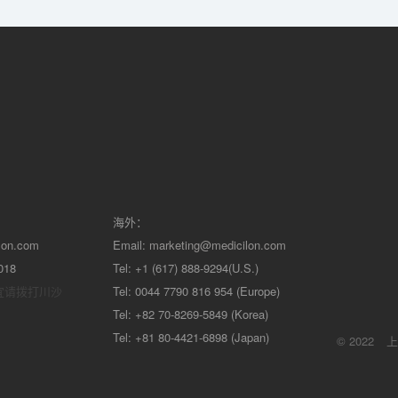
海外：
lon.com
Email:
marketing@medicilon.com
018
Tel: +1 (617) 888-9294(U.S.)
宜请拨打川沙
Tel: 0044 7790 816 954 (Europe)
Tel: +82 70-8269-5849 (Korea)
Tel: +81 80-4421-6898 (Japan)
© 2022
上