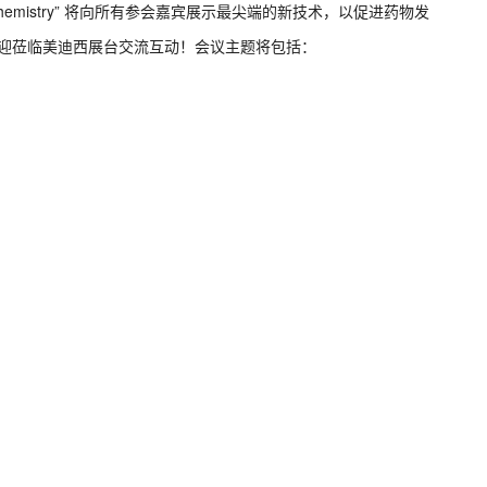
d Synthetic Chemistry” 将向所有参会嘉宾展示最尖端的新技术，以促进药物发
，欢迎莅临美迪西展台交流互动！会议主题将包括：