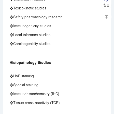
留言
❖Toxicokinetic studies
❖Safety pharmacology research
❖Immunogenicity studies
❖Local tolerance studies
❖Carcinogenicity studies
Histopathology Studies
❖H&E staining
❖Special staining
❖Immunohistochemistry (IHC)
❖Tissue cross-reactivity (TCR)