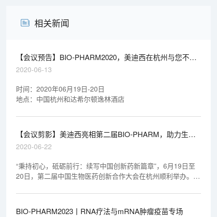
相关新闻
【会议预告】BIO-PHARM2020，美迪西在杭州与您不见
不散！（有彩蛋）
2020-06-13
时间：2020年06月19日-20日
地点：中国杭州和达希尔顿逸林酒店
【会议剪影】美迪西亮相第二届BIO-PHARM，助力生物
创新药研发
2020-06-22
“秉持初心，砥砺前行：续写中国创新药新篇章”，6月19日至
20日，第二届中国生物医药创新合作大会在杭州顺利举办。作
为COVID-19疫情隔离后的首次生物医药盛会，600多位业内专
家齐聚一堂，盛况空前。
BIO-PHARM2023丨RNA疗法与mRNA肿瘤疫苗专场