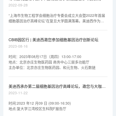
大会暨2022年首届细胞基因治疗高峰论坛圆满举办
2022-09-28
“上海市生物工程学会细胞治疗专委会成立大会暨2022年首届
细胞基因治疗高峰论坛”在复旦大学圆满落幕。美迪西作为此
次论坛的承办单位，深度参与到论坛议程中。美迪西创始人
&CEO 陈春麟、首席科学官彭双清教授、药理药效与生物部副
总裁邓静博士出席会议并与行业同仁展开深入交流与探讨，积
CBIB园区行 | 美迪西邀您参加细胞基因治疗创新论坛
极推动细胞基因治疗产业的发展与创新。
2023-08-16
时间：2023年08月17日（周四）13:00-17:00
地点：北京亦庄生物医药园 商务中心三层多功能厅
主办单位：北京亦庄生物医药园、和元生物、火石数链
美迪西承办第二届细胞基因治疗高峰论坛，邀您与大咖解
读细胞基因治疗前沿
2023-11-22
时间:2023 年12 月09 日 (09:00-16:30)
地点:复大学江湾校区生科院F报告厅