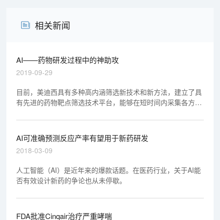
相关新闻
AI——药物研发过程中的神助攻
2019-09-29
目前，美迪西具有多种高内涵筛选新技术和新方法，建立了具
有先进的药物靶点筛选技术平台，能够在短时间内采集各方面
的药靶信息，解决药靶开发“耗时长、准确性低、重复性差”的
瓶颈。
AI可准确预测反应产率有望用于新药研发
2018-03-09
人工智能（AI）是近年来的爆款话题。在医药行业，关于AI能
否有效设计新药的争论也从未停歇。
FDA批准Cinqair治疗严重哮喘