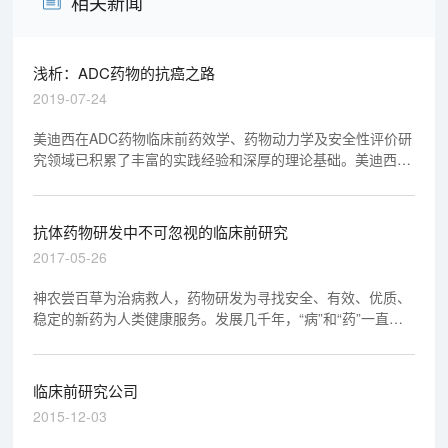
相关新闻
浅析：ADC药物的抗癌之路
2019-07-24
美迪西在ADC药物临床前药效学、药物动力学及安全性评价研
究领域已积累了丰富的实践经验和深厚的理论基础。美迪西有
幸参与了不少于4个ADC药物的临床前药效学、药物动力学及
安全性评价研究，其中3个ADC药物研究资料已顺利通过
NMPA和FDA审评，另外1个将在2019年提交NMPA审评。
抗体药物研发中不可忽视的临床前研究
2017-05-26
神农尝百草为治病救人，药物研发为寻找安全、有效、优质、
稳定的新药为人类健康服务。发展几千年，“病”和“药”一直在
不停的进行竞赛。
临床前研究公司
2015-12-03