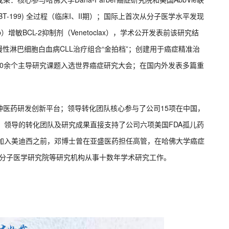
ABT-199) 全过程（临床I、II期）；国际上首次从分子医学水平发现
tinib）增敏BCL-2抑制剂（Venetoclax），学术公开发表前该研究结
慢性淋巴细胞白血病CLL治疗组合“金拍档”；创建用于癌症精准治
，10余个主导研究课题入选世界癌症研究大会；在国内外发表多篇重
种医药研发创新平台；领导转化团队核心参与了公司15项在中国，
展；领导的转化团队及研究成果直接支持了公司六项美国FDA孤儿药
在加入美迪西之前，邓博士曾在亚盛医药担任高管，在哈佛大学癌症
all生物分子医学研究院等研究机构从事十数年学术研究工作。