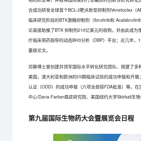
合成功研发全球首个BCL-2靶点新型抑制剂Venetoclax（
临床研究阶段的BTK激酶抑制剂（Ibrutinib和 Acalabru
论直接助推了BTK 抑制剂210亿美元的收购，并由此成为
疗临床用药指导的动态BH3分析（DBP）平台；近几年
量级论文。
邓静博士曾创建并领军国际水平转化研究团队、搭建了多
美国，澳大利亚和欧洲的I/II期临床试验的成功申报和开
认证（ODD）的成功申报（六项全部获FDA批准）等。
中心/Dana-Farber癌症研究院、美国纽约大学Skirb
第九届国际生物药大会暨展览会日程