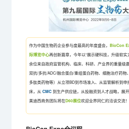
作为中国生物药企业参与度最高的年度盛会，
BioCon
际博览中心
再创新篇章，今年以“展示硬科技，升级软实力
余位来自政府监管机构、临床、科研、产业界的重量级嘉
双抗/多抗/ADC/融合蛋白/重组蛋白药物、细胞治疗
多肽类药物等）从立项BD到市场准入、从监管解析到申
床，从
CMC
到生产供应链，从投融资到人才战略，展开
美迪西商务团队将在
D60展位
欢迎业界同仁的洽谈交流
BioCon Expo全议程