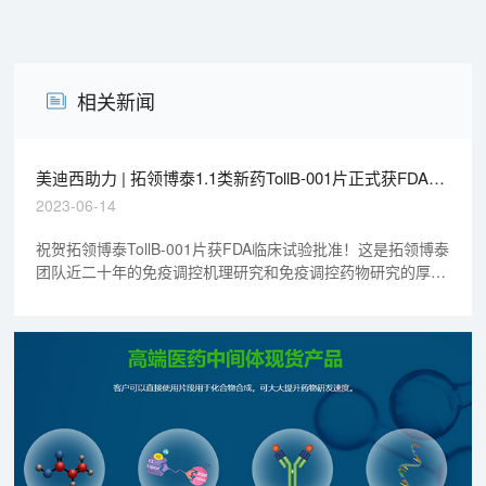
相关新闻
美迪西助力 | 拓领博泰1.1类新药TollB-001片正式获FDA临
床批准
2023-06-14
祝贺拓领博泰TollB-001片获FDA临床试验批准！这是拓领博泰
团队近二十年的免疫调控机理研究和免疫调控药物研究的厚积
薄发，也是美迪西药学研究CDMO服务平台的又一次成功经验
积淀。