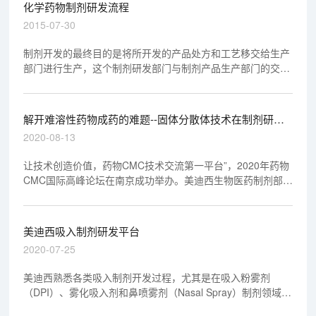
化学药物制剂研发流程
2015-07-30
制剂开发的最终目的是将所开发的产品处方和工艺移交给生产
部门进行生产，这个制剂研发部门与制剂产品生产部门的交接
过程，称为技术转移。通常，技术转移首先需要起草技术转移
方案，应根据公司规定的模版，先由制剂研发部门起草，然后
由生产部门审阅，并由双方签字确定。
解开难溶性药物成药的难题--固体分散体技术在制剂研发
中的应用
2020-08-13
让技术创造价值，药物CMC技术交流第一平台”，2020年药物
CMC国际高峰论坛在南京成功举办。美迪西生物医药制剂部高
级主任周晓堂在大会上分享了《固体分散体技术在制剂研发中
的应用》主题报告，详细介绍了固体分散体的应用和制备策
略。
美迪西吸入制剂研发平台
2020-07-25
美迪西熟悉各类吸入制剂开发过程，尤其是在吸入粉雾剂
（DPI）、雾化吸入剂和鼻喷雾剂（Nasal Spray）制剂领域具
备非常丰富的研发经验，在研究过程中也将充分结合国内外法