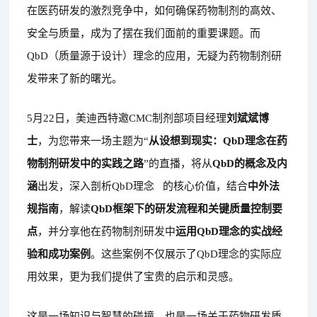
在医药研发的激烈竞争中，如何确保药物制剂的高效、
安全与质量，成为了摆在我们面前的重要课题。而
QbD（质量源于设计）理念的应用，无疑为药物制剂研
发带来了新的曙光。
5月22日，美迪西特邀CMC制剂部项目经理
刘斌斌
博
士
，为您带来一场主题为“
从设想到现实：QbD理念在药
物制剂研发中的实践之路
”的直播，将从
QbD的概念及内
涵
出发，深入剖析
QbD理念
的核心价值，结合
中外
法
规指南
，解读
QbD框架下的研发流程和
关键
质量控制要
点
，并分享他在药物制剂研发中
运用QbD理念的实战经
验和成功案例
。这些案例不仅展示了QbD理念的实际应
用效果，更为我们提供了宝贵的启示和灵感。
这是一场知识与智慧的碰撞，也是一场关于药物研发质