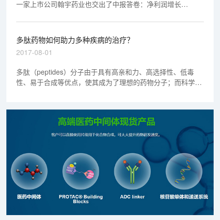
一家上市公司翰宇药业也交出了中报答卷：净利润增长
44.83%。同时，其创新产业大楼项目正式动工，将解决翰宇
药业办公及研发场地不足问题，并推动无创连续血糖监测手
环、慢病管理平台等新项目的落地。
多肽药物如何助力多种疾病的治疗？
2017-08-01
多肽（peptides）分子由于具有高亲和力、高选择性、低毒
性、易于合成等优点，使其成为了理想的药物分子；而科学家
们也基于多肽分子开发出了能够治疗多种疾病的新型多肽药
物，本文中，小编对近年来多肽药物治疗疾病的研究进展进行
了整理，分享给大家！