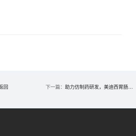
返回
助力仿制药研发，美迪西胃肠道药物体外生物等效性（BE）研究服务平台