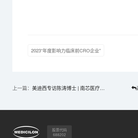
2023“年度影响力临床前CRO企业”
美迪西专访陈涛博士 | 南芯医疗：做活体生物药领域一往无前的弄潮儿
股票代码
688202