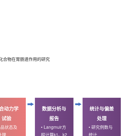
化合物在胃肠道作用的研究
合动力学
数据分析与
统计与偏差
试验
报告
处理
 样品状态及
• Langmuir方
• 研究例数与
处理
程计算k1、k2
统计