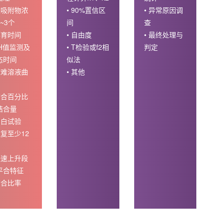
 被吸附物浓
• 90%置信区
• 异常原因调
~3个
间
查
孵育时间
• 自由度
• 最终处理与
pH值监测及
• T检验或f2相
判定
态时间
似法
 标难溶液曲
• 其他
 结合百分比
结合量
空白试验
重复至少12
 快速上升段
平合特征
结合比率