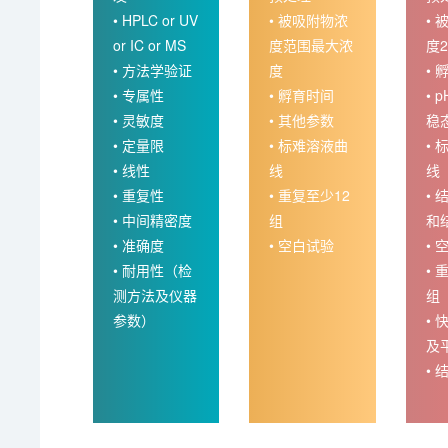
• HPLC or UV
• 被吸附物浓
•
or IC or MS
度范围最大浓
度2
• 方法学验证
度
• 
• 专属性
• 孵育时间
• 
• 灵敏度
• 其他参数
稳
• 定量限
• 标难溶液曲
•
• 线性
线
线
• 重复性
• 重复至少12
•
• 中间精密度
组
和
• 准确度
• 空白试验
• 
• 耐用性（检
• 
测方法及仪器
组
参数）
•
及
• 