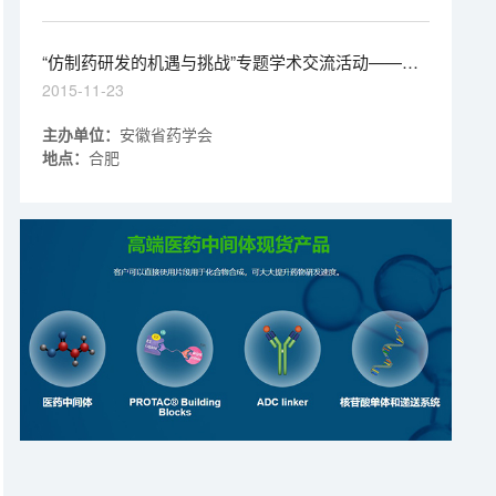
或上市销售，经过国内外广泛使用，其安全性、有效性已
经得到较充分证实。
“仿制药研发的机遇与挑战”专题学术交流活动——邀
请函
2015-11-23
主办单位：
安徽省药学会
地点：
合肥