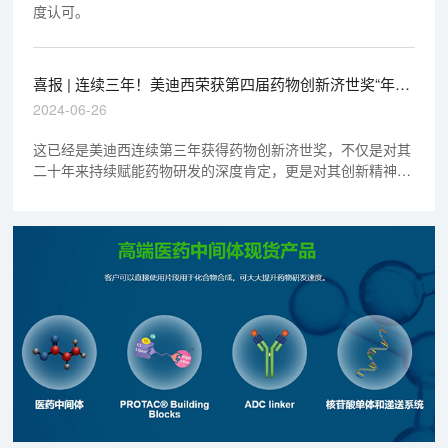
度认可。
喜报 | 连续三年！美迪西荣获第四届药物创新济世奖“年度
十大药物创新服务机构”
2024-06-26
这已经是美迪西连续第三年获得药物创新济世奖，不仅是对其
二十年来持续赋能药物研发的深度肯定，更是对其创新精神的
诠释。