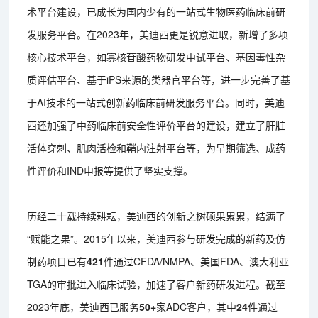
术平台建设，已成长为国内少有的一站式生物医药临床前研
发服务平台。在2023年，美迪西更是锐意进取，新增了多项
核心技术平台，如寡核苷酸药物研发中试平台、基因毒性杂
质评估平台、基于iPS来源的类器官平台等，进一步完善了基
于AI技术的一站式创新药临床前研发服务平台。同时，美迪
西还加强了中药临床前安全性评价平台的建设，建立了肝脏
活体穿刺、肌肉活检和鞘内注射平台等，为早期筛选、成药
性评价和IND申报等提供了坚实支撑。
历经二十载持续耕耘，美迪西的创新之树硕果累累，结满了
“赋能之果”。2015年以来，美迪西参与研发完成的新药及仿
制药项目已有
421
件通过CFDA/NMPA、美国FDA、澳大利亚
TGA的审批进入临床试验，加速了客户新药研发进程。截至
2023年底，美迪西已服务
50+
家ADC客户，其中
24
件通过