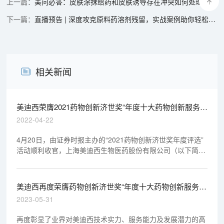
美问必答：皮肤涂抹给药和皮肤诱导存在冲突如何处理？
直播预告 | 深度攻克原料药溶剂残留，实战案例助你轻松上手
相关新闻
美迪西荣膺2021药物创新济世奖“年度十大药物创新服务机
构”
2022-04-22
4月20日，由证券时报主办的“2021药物创新济世奖年度评选”
活动顺利收官，上海美迪西生物医药股份有限公司（以下简称
“美迪西”）荣登“年度十大药物创新服务机构”榜单。
美迪西再度荣膺药物创新济世奖“年度十大药物创新服务机
构”
2023-05-31
再度彰显了业界对美迪西技术实力、服务能力及发展潜力的高