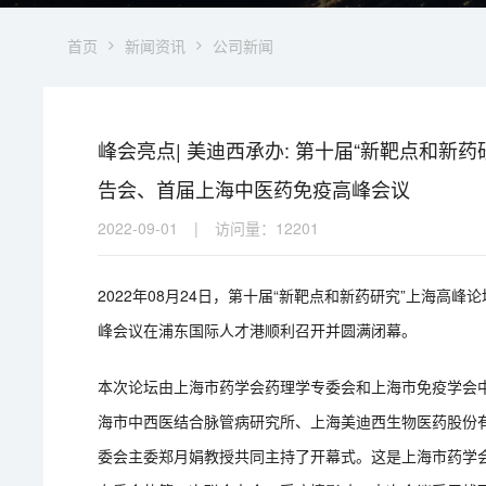
首页
新闻资讯
公司新闻
峰会亮点| 美迪西承办: 第十届“新靶点和
告会、首届上海中医药免疫高峰会议
2022-09-01
|
访问量：
12201
2022
年
08
月
24
日，第十届
“
新靶点和新药研究
”
上海高峰论
峰会议在浦东国际人才港顺利召开并圆满闭幕。
本次论坛由上海市药学会药理学专委会和上海市免疫学会
海市中西医结合脉管病研究所、上海美迪西生物医药股份
委会主委郑月娟教授共同主持了开幕式。这是上海市药学