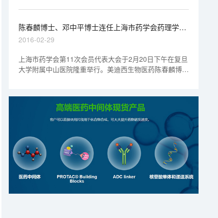
会”于上海中医药大学隆重召开！
陈春麟博士、邓中平博士连任上海市药学会药理学专
业委员会委员
2016-02-29
上海市药学会第11次会员代表大会于2月20日下午在复旦
大学附属中山医院隆重举行。美迪西生物医药陈春麟博
士、邓中平博士作为最新一届药理学专业委员会委员，出
席了此次会议。