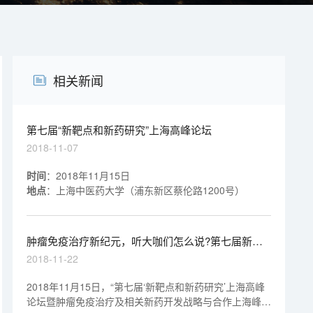
相关新闻
第七届“新靶点和新药研究”上海高峰论坛
2018-11-07
时间
：
2018
年
11
月
15
日
地点
：上海中医药大学（浦东新区蔡伦路
1200
号）
肿瘤免疫治疗新纪元，听大咖们怎么说?第七届新靶
点和新药研究上海高峰论坛圆满落幕
2018-11-22
2018年11月15日，“第七届‘新靶点和新药研究’上海高峰
论坛暨肿瘤免疫治疗及相关新药开发战略与合作上海峰