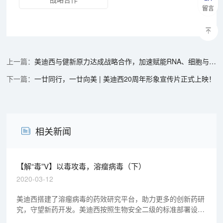
留言
美迪西与健新原力达成战略合作，加速赋能RNA、细胞与基因治疗创新发展
一廿同行，一廿向美 | 美迪西20周年形象宣传片正式上映！
相关新闻
【解“毒”V】以毒攻毒，溶瘤病毒（下）
2020-03-12
美迪西搭建了溶瘤病毒的药效研究平台，助力更多的创新药研
究，守望新药开发。美迪西按照生物安全二级的标准部署设计
相关实验室，结合规范的流程化管理与操作，为溶瘤病毒的研