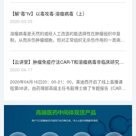
究提供了安全稳定的研究环境。
【解“毒”IV】以毒攻毒-溶瘤病毒（上）
2020-03-05
溶瘤病毒是天然的或经人工改造的能选择性在肿瘤组织中复
制，从而杀伤肿瘤细胞，但对正常组织无杀伤作用的一类病
毒。除直接杀伤肿瘤细胞外，溶瘤病毒可参与到抗肿瘤免疫的
多个阶段，发挥其抗肿瘤活性。病毒可以诱导强力的免疫应
答，增强机体的抗肿瘤反应。
【云讲堂】肿瘤免疫疗法CAR-T和溶瘤病毒非临床研究考
虑要点
2020-04-17
2020年04月16日20：00-21：00，美迪西开启了线上直播课
程第08讲，由药理部高级主任韦毅博士做了专题报告《CAR-T
& 溶瘤病毒-新时代肿瘤药物的非临床研究》，欢迎观看回放视
频。