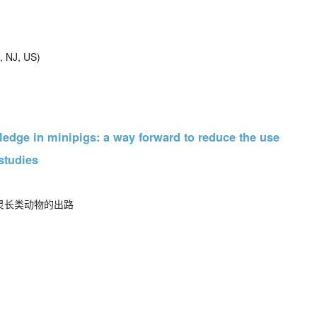
 NJ, US)
ge in minipigs: a way forward to reduce the use
studies
灵长类动物的出路