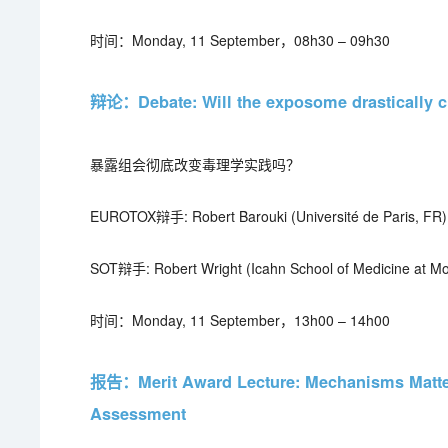
时间：Monday, 11 September，08h30 – 09h30
辩论：Debate: Will the exposome drastically ch
暴露组会彻底改变毒理学实践吗？
EUROTOX辩手: Robert Barouki (Université de Paris, FR)
SOT辩手: Robert Wright (Icahn School of Medicine at Mou
时间：Monday, 11 September，13h00 – 14h00
报告：Merit Award Lecture: Mechanisms Matter:
Assessment