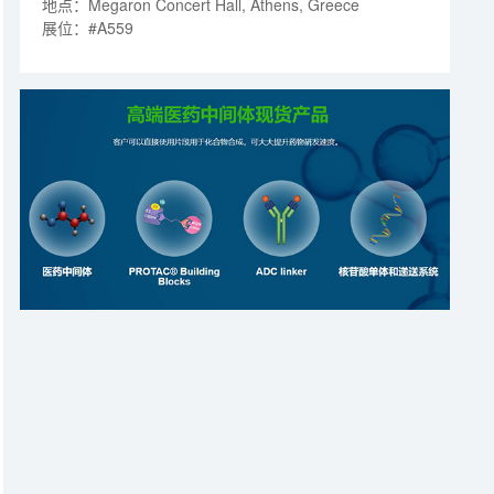
地点：Megaron Concert Hall, Athens, Greece
展位：#A559