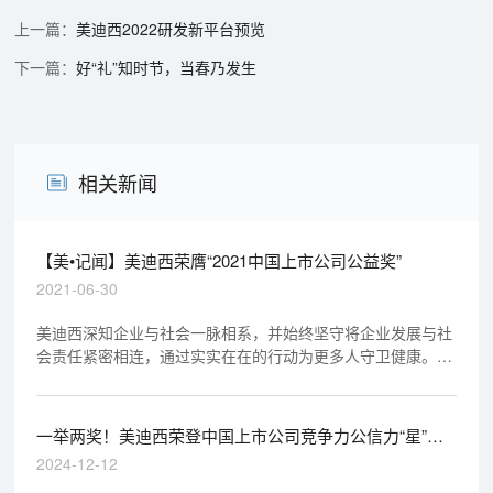
美迪西2022研发新平台预览
好“礼”知时节，当春乃发生
相关新闻
【美•记闻】美迪西荣膺“2021中国上市公司公益奖”
2021-06-30
美迪西深知企业与社会一脉相系，并始终坚守将企业发展与社
会责任紧密相连，通过实实在在的行动为更多人守卫健康。美
迪西创始人&CEO陈春麟博士表示：“履行社会责任是美迪西应
尽的一份职责。我们将继续以研发新药、造福病患为己任，助
力更多新药研发与创新，积极承担社会责任，做更强大、更专
一举两奖！美迪西荣登中国上市公司竞争力公信力“星”公
业、更温暖的CRO。
司榜单
2024-12-12