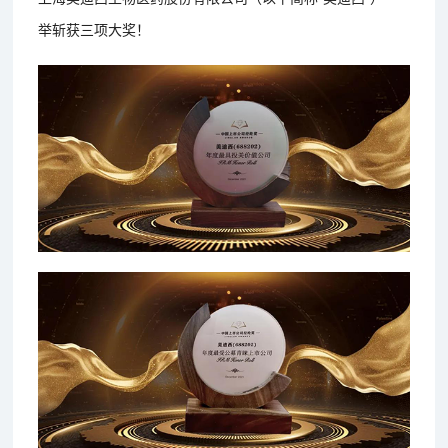
举斩获三项大奖！