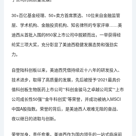
30+百亿基金经理、50+卖方首席票选、10位来自金融监管
层、学术机构、金融投资机构、知名律所的专家评审……美
迪西从首批入围的850家上市公司中脱颖而出，一举获得经
纶奖三项大奖，充分彰显了美迪西稳健发展态势和强劲实
力。
自登陆科创板以来，美迪西凭借持续近十八年的研发投入、
技术进步，取得了高质量的发展，先后被授予“2021最具价
值科创板生物医药上市公司”“科创金骏马之卓越公司奖”“上市
公司成长性50强”“金牛科创奖”等荣誉，并成功被纳入MSCI
中国A股指数。荣誉的背后，是美迪西人艰难无阻的奋战、
夜以继日的进取与创新。
荣誉加身，责任愈重。美迪西作为国内领先的一站式临床前