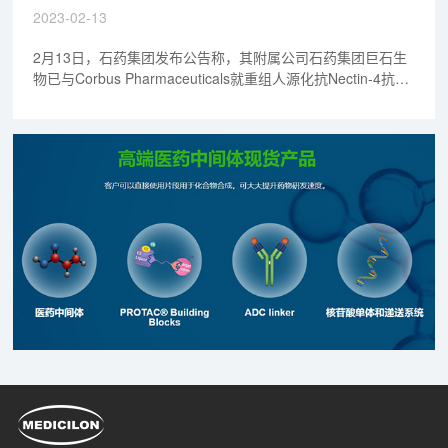
天新药事
2023-02-13
2月13日，石药集团发布公告称，其附属公司石药集团巨石生
物已与Corbus Pharmaceuticals就重组人源化抗Nectin-4抗体
偶联药物（ADC）SYS6002在美国、欧盟、英国、加拿大、澳
大利亚、冰岛、列支敦士登、挪威及瑞士的开发及商业化订立
独家授权协议。