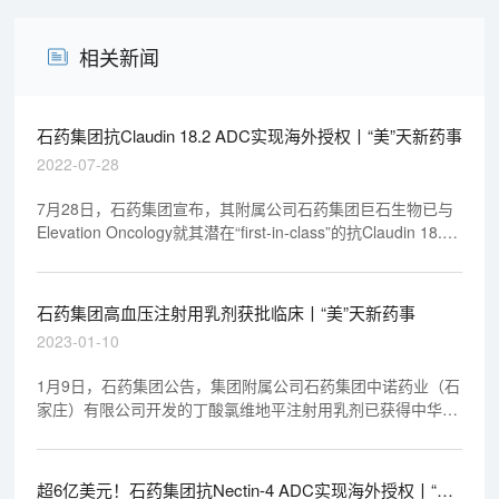
相关新闻
石药集团抗Claudin 18.2 ADC实现海外授权丨“美”天新药事
2022-07-28
7月28日，石药集团宣布，其附属公司石药集团巨石生物已与
Elevation Oncology就其潜在“first-in-class”的抗Claudin 18.2
抗体偶联药物（ADC）SYSA1801在大中华地区（包括中国大
陆、香港、澳门及台湾地区）以外地区的开发及商业化订立独
家授权协议。
石药集团高血压注射用乳剂获批临床丨“美”天新药事
2023-01-10
1月9日，石药集团公告，集团附属公司石药集团中诺药业（石
家庄）有限公司开发的丁酸氯维地平注射用乳剂已获得中华人
民共和国国家药品监督管理局批准，可以在中国开展临床试
验。丁酸氯维地平是一种二氢吡啶类钙通道阻滞剂，适用于在
口服降压药不适用或无法取得满意疗效的情况下治疗高血压。
超6亿美元！石药集团抗Nectin-4 ADC实现海外授权丨“美”