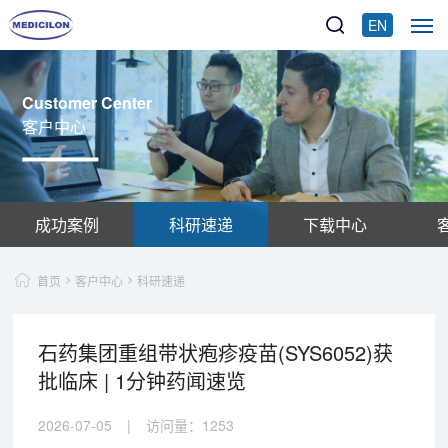
EN
Customer Center
客户中心
成功案例
科研速递
下载中心
首页
客户中心
科研速递
石药集团重组带状疱疹疫苗(SYS6052)获
批临床 | 1分钟药闻速览
2026-07-05
|
访问量：
1253