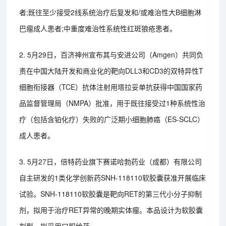
者;既往至少接受2线系统治疗后复发和/或难治性大B细胞淋
巴瘤成人患者;中重度难治性系统性红斑狼疮患者。
2. 5月29日，百济神州宣布其与安进公司（Amgen）共同负
责在中国大陆开发和商业化的靶向DLL3和CD3的双特异性T
细胞衔接器（TCE）抗体注射用塔拉妥单抗获得中国国家药
品监督管理局（NMPA）批准，用于既往接受过1种系统性治
疗（包括含铂化疗）失败的广泛期小细胞肺癌（ES-SCLC）
成人患者。
3. 5月27日，倍特药业旗下赛诺哈勃药业（成都）有限公司
自主研发的1类化学创新药SNH-118110软胶囊获准开展临床
试验。SNH-118110软胶囊是靶向RET的第三代小分子抑制
剂，拟用于治疗RET异常的晚期实体瘤。本品设计为软胶囊