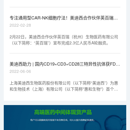
专注通用型CAR-NK细胞疗法！美迪西合作伙伴英百瑞完
成2.3亿A轮融资
2022-02-28
2月22日，美迪西合作伙伴英百瑞（杭州）生物医药有限公司
（以下简称：“英百瑞”）宣布完成2.3亿人民币A轮融资。
美迪西助力 | 国内CD19×CD3×CD28三特异性抗体获FDA
默示许可
2022-06-06
上海美迪西生物医药股份有限公司（以下简称“美迪西”）为惠
和生物技术（上海）有限公司（以下简称"惠和生物"）首个靶
向CD19/CD3/CD28的三特异性抗体CC312提供了符合GLP规
范的（包括药代和安全性评价在内的）综合性临床前研究服
务，以合规、高效、高质的服务助力其顺利获批。