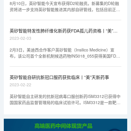
8月10日，英矽智能今天宣布获得D2轮融资。新募集的D轮融
资将进一步支持英矽智能推进其内部自研管线，包括目前正在
新西兰和中国同步开展1期临床试验的领先项目，以及几个处
于IND-Enabling阶段的在研管线。所募集的资金也将用于英矽
智能关键性战略布局，包括进一步开发其端到端人工智能药物
英矽智能特发性肺纤维化新药获FDA孤儿药资格丨“美”天
研发平台Pharma.AI；推动全自动化的智能机器人药物研发实
新药事
2023-02-03
验室和机器人生物数据工厂的建设；及支持英矽智能在全球范
围内的区域中心建设。
2月3日，美迪西合作客户英矽智能（Insilico Medicine）宣
布，该公司首个全新机制候选药物INS018_055获得美国FDA
授予的孤儿药资格，拟开发用于治疗特发性肺纤维化。
INS018_055是一款具有全球首创潜力的小分子抑制剂。
英矽智能自研抗新冠口服药获批临床丨“美”天新药事
2023-02-22
英矽智能自主研发的抗新冠病毒口服创新药ISM3312已获得中
国国家药品监督管理局的临床试验许可。ISM3312是一款靶向
主蛋白酶（3CLpro）的高选择性小分子抑制剂，具有更广谱
的抗冠状病毒活性、优秀的单药口服生物利用度、以及潜在抗
临床耐药突变的能力。