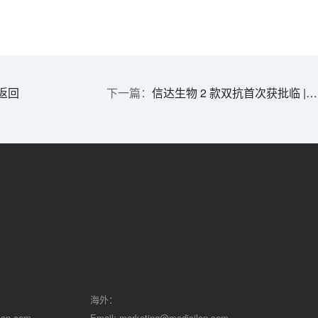
返回
信达生物 2 款双抗首次获批临 | 1分钟药闻速览
海外：
lon.com
Email:
marketing@medicilon.com