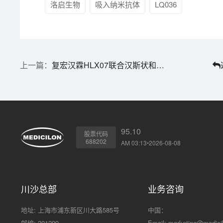
洛启生物
吸入纳米抗体
LQ036
复宏汉霖HLX07联合汉斯状和化疗获批在澳洲开展鳞状非小细胞肺临床 | 1分钟药闻速览
95.10
股票代码
688202
AM 03:13•2026-08-08
川沙总部
业务咨询
地址: 上海市浦东新区川大路585号
中国：
邮编: 201299
Email:
marketing@medici