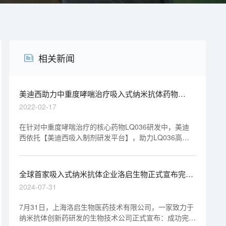
相关新闻
美迪西助力中重度哮喘治疗吸入式纳米抗体药物
LQ036获批临床
2022-02-17
在针对中重度哮喘治疗的核心药物LQ036研发中，美迪
西依托【美迪西吸入制剂研发平台】，助力LQ036高质
高效的完成了吸入制剂的质量研究服务，为项目获批临床
提供了有力支撑。
全球首家吸入式纳米抗体企业洛启生物正式宣布完成
近3亿元B轮融资
2024-07-31
7月31日，上海洛启生物医药技术有限公司，一家致力于
纳米抗体创新药研发的生物技术公司正式宣布：成功完成