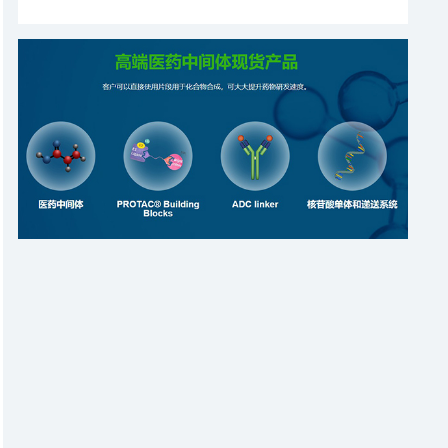
近2亿元人民币B2轮融资，本轮融资由启明创投领投，黄
埔生物医药基金、九域投资参与，老股东盛迪投资持续加
码，公司同时宣布B轮融资顺利落下帷幕，累计融资近3
亿元人民币。本轮募集资金将主要用于推进公司基于“吸
入式大分子药物研发平台”自主研发的两款吸入抗体药物
（LQ036，LQ043H）的临床II期研究，同时丰富公司在
自免领域管线的布局、提升团队实力、并进一步补充企业
流动资金。