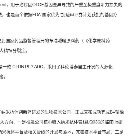
armeni，用于治疗因OTOF基因变异导致的严重至极重度听力损失的
，也是首个依据FDA“国家优先”加速审评券计划获批的基因疗
司收到国家药品监督管理局的布瑞哌唑原料药（《化学原料药
成人精神分裂症。
5是一款 CLDN18.2 ADC，采用了科伦博泰自主开发的人源化
体瘤。
注于纳米抗体创新药研发的生物技术公司，正式宣布成功完成B+轮融
方向：一是推进公司核心吸入纳米抗体管线LQ036的临床IIb研
纳米抗体平台及相关管线的开发与落地，完善技术平台布局；三是