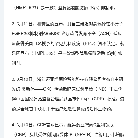
（HMPL-523）是一款新型脾酪氨酸激酶 (Syk) 抑制剂。
2. 3月11日，和誉医药宣布，其自主研发的高选择性小分子
FGFR2/3抑制剂ABSK061治疗软骨发育不全（ACH）适应
症获得美国FDA授予的罕见儿科疾病（RPD）资格认定。索
乐匹尼布（HMPL-523）是一款新型脾酪氨酸激酶 (Syk) 抑
制剂。
3. 3月10日，浙江迈亚塔菌检智能科技有限公司宣布自主研
发的I类新药——GK01活菌散临床试验申请（IND）正式获
得中国国家药品监督管理局药品审评中心（CDE）批准。该
药是全球首个获批用于治疗过敏性鼻炎的活体生物药。
4. 3月10日，CDE官网显示，维昇药业靶向C型利钠肽
（CNP）及其受体利钠肽受体-B（NPR-B）注射用那韦培肽