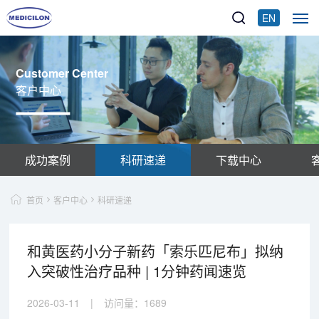
EN
Customer Center
客户中心
成功案例
科研速递
下载中心
首页
客户中心
科研速递
和黄医药小分子新药「索乐匹尼布」拟纳
入突破性治疗品种 | 1分钟药闻速览
2026-03-11
|
访问量：
1689