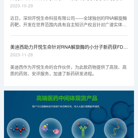
FDA临床实验许可（IND)
2023-10-29
近日，深圳开悦生命科技有限公司——全球独创的RNA解旋酶
药靶，开发在世界范围内具有自主知识产权且针对广谱实体肿
瘤的同类首个（FIC）药物，获得美国FDA的临床实验许可。
美迪西助力开悦生命针对RNA解旋酶的小分子新药获FDA
临床实验许可（IND)
2023-11-28
美迪西作为开悦生命的合作伙伴，为此款药物提供了高效、高
质的药效、安评服务，加速了新药研发进程。