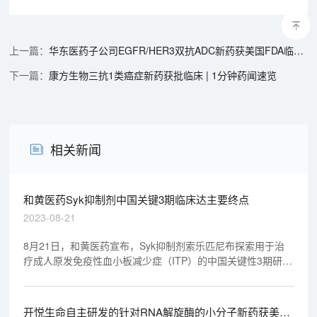
华东医药子公司EGFR/HER3双抗ADC新药获美国FDA临床试验批准 | 1分钟药闻速览
康方生物三抗1类癌症新药获批临床 | 1分钟药闻速览
相关新闻
和黄医药Syk抑制剂中国关键3期临床达主要终点
2023-08-21
8月21日，和黄医药宣布，Syk抑制剂索乐匹尼布探索用于治
疗成人原发免疫性血小板减少症（ITP）的中国关键性3期研究
ESLIM-01已达到持续应答率这一主要终点以及所有的次要终
点。
开悦生命自主研发的针对RNA解旋酶的小分子新药获美国