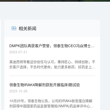
相关新闻
DMPK团队再获客户赞誉，领泰生物CEO冯焱博士亲
临美迪西授奖
2023-07-21
美迪西将带着这份信任与认可，秉持匠心、持续创新，不
负客户选择，不负时代使命，助力更多新药、好药走上临
床。
领泰生物IRAK4降解剂获批开展临床I期试验
2023-10-26
10月25号，领泰生物公告，公司的IRAK4新型蛋白降解
剂获得中国国家药品监督管理局(NMPA)药品审评中心