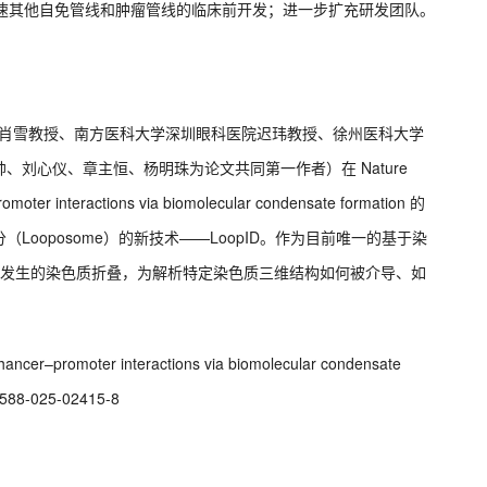
；加速其他自免管线和肿瘤管线的临床前开发；进一步扩充研发团队。
二院肖雪教授、南方医科大学深圳眼科医院迟玮教授、徐州医科大学
刘心仪、章主恒、杨明珠为论文共同第一作者）在 Nature
r interactions via biomolecular condensate formation 的
ooposome）的新技术——LoopID。作为目前唯一的基于染
真实发生的染色质折叠，为解析特定染色质三维结构如何被介导、如
enhancer–promoter interactions via biomolecular condensate
41588-025-02415-8