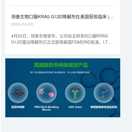
CDE批准开展临床I期试验，适应症为化脓性汗腺炎
（Hidradenitis Suppurativa, HS），另一适应症特异性皮
炎（Atopic Dermatitis, AD）的申请正在审阅中。该管线
领泰生物口服KRAS G12D降解剂在美国获批临床 | 1
已于2023年5月24日获得美国食品药品监督管理局
分钟药闻速览
2026-04-20
（FDA）的正式批准，主要用于治疗化脓性汗腺炎
（Hidradenitis Suppurativa, HS）和特异性皮炎（Atopic
4月20日，领泰生物宣布，公司自主研发的口服KRAS-
Dermatitis, AD）。
G12D蛋白降解剂已正式获得美国FDA的IND批准。LT-
010391是领泰生物研发的一款口服靶向KRAS G12D的双
特异性蛋白降解疗法，拟用于治疗携带KRAS G12D突变
的晚期实体瘤患者。