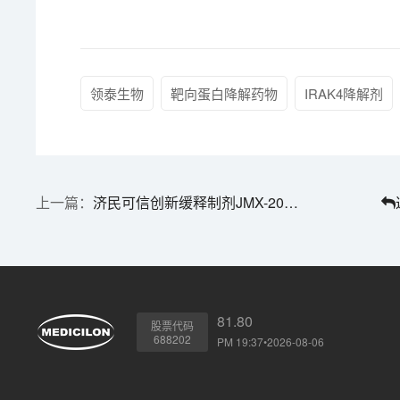
领泰生物
靶向蛋白降解药物
IRAK4降解剂
济民可信创新缓释制剂JMX-2005注射液获批临床 | 1分钟药闻速览
81.80
股票代码
688202
PM 19:37•2026-08-06