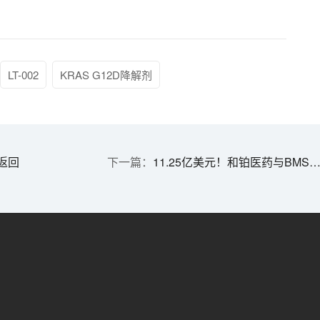
LT-002
KRAS G12D降解剂
返回
11.25亿美元！和铂医药与BMS合作开发多特异性抗体 | 1分钟药闻速览