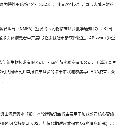
应症为慢性冠脉综合征（CCS），并首次引入经导管心内膜注射的
品监督管理局（NMPA）签发的《药物临床试验批准通知书》，公司
驱动的晚期实体瘤患者中开展I期临床试验申请获得批准。APL-2401为全
沃森创新生物技术有限公司、云南疫苗实验室有限公司、玉溪沃森生
司共同研发并申报临床试验的冻干带状疱疹病毒mRNA疫苗，获
》。
本轮融资由汉康资本领投。本轮所融资金将主要用于加速公司核心管线
AK4降解剂LT-002，加快1c期适应症探索及2期临床研究；启