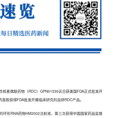
性核素偶联药物（RDC）GPN01530近日获美国FDA正式批准开
大医药首款获得FDA批准开展临床研究的自研RDC产品。
发的环形RNA药物HM2002注射液，第三次获得中国国家药品监督