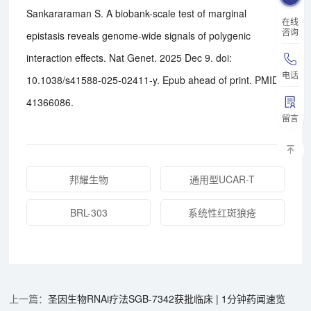
Sankararaman S. A biobank-scale test of marginal
在线
咨询
epistasis reveals genome-wide signals of polygenic
interaction effects. Nat Genet. 2025 Dec 9. doi:
电话
10.1038/s41588-025-02411-y. Epub ahead of print. PMID:
41366086.
留言
邦耀生物
通用型UCAR-T
BRL-303
系统性红斑狼疮
圣因生物RNAi疗法SGB-7342获批临床 | 1分钟药闻速览