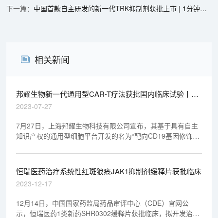
中国首款自主研发的新一代TRK抑制剂获批上市 | 1分钟药闻速览
相关新闻
邦耀生物新一代通用型CAR-T疗法获批国内临床试验丨
“美”天新药事
2023-07-27
7月27日，上海邦耀生物科技有限公司宣布，其基于具有自主
知识产权的通用型细胞平台开发的名为“靶向CD19基因修饰的
异体嵌合抗原受体T细胞注射液”的临床试验申请（IND），正
式取得中国国家药品监督管理局药品审评中心（CDE）的批
准。该项IND针对的适应症为“急性淋巴细胞白血病”。
恒瑞医药治疗系统性红斑狼疮JAK1抑制剂缓释片获批临床
2023-12-17
12月14日，中国国家药监局药品审评中心（CDE）官网公
示，恒瑞医药1类新药SHR0302缓释片获批临床，拟开发治疗