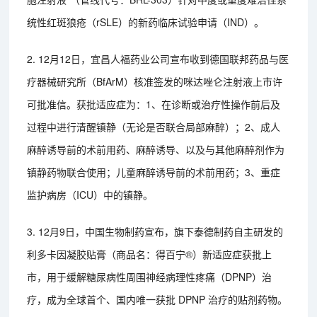
统性红斑狼疮（rSLE）的新药临床试验申请（IND）。
2. 12月12日，宜昌人福药业公司宣布收到德国联邦药品与医
疗器械研究所（BfArM）核准签发的咪达唑仑注射液上市许
可批准信。获批适应症为：1、在诊断或治疗性操作前后及
过程中进行清醒镇静（无论是否联合局部麻醉）；2、成人
麻醉诱导前的术前用药、麻醉诱导、以及与其他麻醉剂作为
镇静药物联合使用；儿童麻醉诱导前的术前用药；3、重症
监护病房（ICU）中的镇静。
3. 12月9日，中国生物制药宣布，旗下泰德制药自主研发的
利多卡因凝胶贴膏（商品名：得百宁®）新适应症获批上
市，用于缓解糖尿病性周围神经病理性疼痛（DPNP）治
疗，成为全球首个、国内唯一获批 DPNP 治疗的贴剂药物。