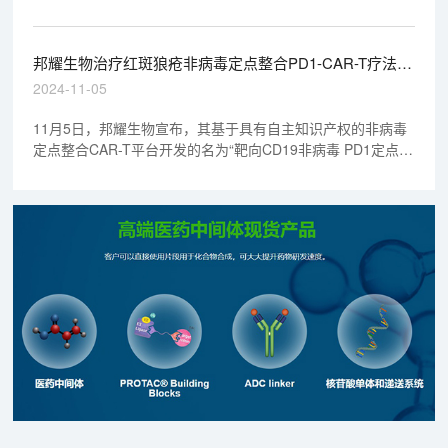
系统性红斑狼疮。公开资料显示，SHR0302的作用机制为
JAK1抑制剂。早先，恒瑞医药开发的SHR0302片已经在中国
递交多个适应症的上市申请，分别用于治疗类风湿关节炎、强
邦耀生物治疗红斑狼疮非病毒定点整合PD1-CAR-T疗法获
直性脊柱炎、特应性皮炎。
批临床 | 1分钟药闻速览
2024-11-05
11月5日，邦耀生物宣布，其基于具有自主知识产权的非病毒
定点整合CAR-T平台开发的名为“靶向CD19非病毒 PD1定点整
合 CAR-T 细胞注射液”（管线代号：BRL-203）的临床试验申
请（IND），正式取得中国国家药品监督管理局药品审评中心
（CDE）的批准。该项IND针对的适应症为“中度或重度难治性
系统性红斑狼疮（SLE）。