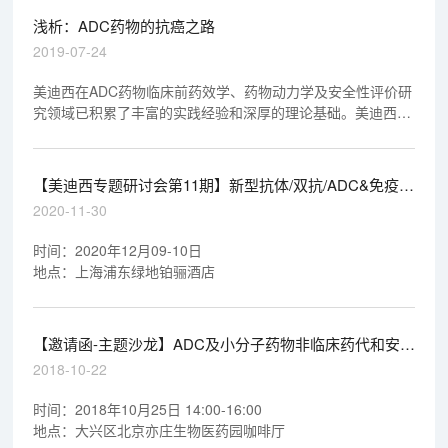
浅析：ADC药物的抗癌之路
2019-07-24
美迪西在ADC药物临床前药效学、药物动力学及安全性评价研
究领域已积累了丰富的实践经验和深厚的理论基础。美迪西有
幸参与了不少于4个ADC药物的临床前药效学、药物动力学及
安全性评价研究，其中3个ADC药物研究资料已顺利通过
NMPA和FDA审评，另外1个将在2019年提交NMPA审评。
【美迪西专题研讨会第11期】新型抗体/双抗/ADC&免疫治
疗产业化道路探索
2020-11-30
时间：2020年12月09-10日
地点：上海浦东绿地铂骊酒店
【邀请函-主题沙龙】ADC及小分子药物非临床药代和安全
评价的关注点
2018-10-22
时间：2018年10月25日 14:00-16:00
地点：大兴区北京亦庄生物医药园咖啡厅