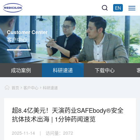
EN
Customer Center
客户中心
成功案例
科研速递
下载中心
首页
客户中心
科研速递
超8.4亿美元！天演药业SAFEbody®安全
抗体技术出海 | 1分钟药闻速览
2025-11-14
|
访问量：
2072