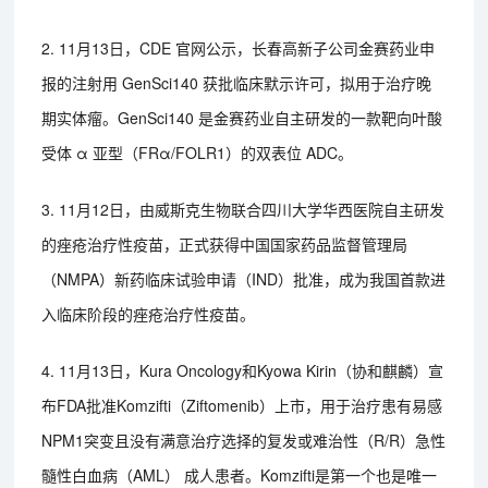
2. 11月13日，CDE 官网公示，长春高新子公司金赛药业申
报的注射用 GenSci140 获批临床默示许可，拟用于治疗晚
期实体瘤。GenSci140 是金赛药业自主研发的一款靶向叶酸
受体 α 亚型（FRα/FOLR1）的双表位 ADC。
3. 11月12日，由威斯克生物联合四川大学华西医院自主研发
的痤疮治疗性疫苗，正式获得中国国家药品监督管理局
（NMPA）新药临床试验申请（IND）批准，成为我国首款进
入临床阶段的痤疮治疗性疫苗。
4. 11月13日，Kura Oncology和Kyowa Kirin（协和麒麟）宣
布FDA批准Komzifti（Ziftomenib）上市，用于治疗患有易感
NPM1突变且没有满意治疗选择的复发或难治性（R/R）急性
髓性白血病（AML） 成人患者。Komzifti是第一个也是唯一