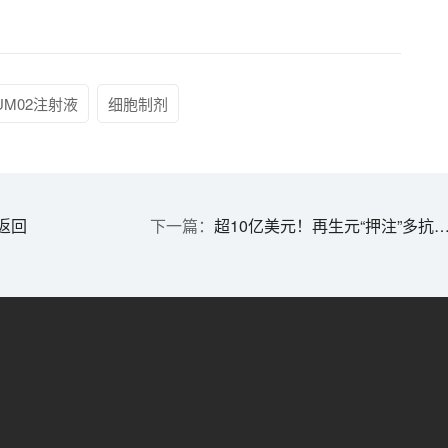
UM02注射液
细胞制剂
返回
超10亿美元！再生元“押注”多抗 | 1分钟药闻速览