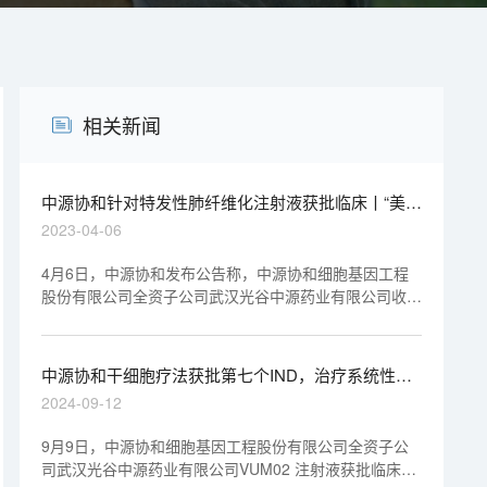
相关新闻
中源协和针对特发性肺纤维化注射液获批临床丨“美”
天新药事
2023-04-06
4月6日，中源协和发布公告称，中源协和细胞基因工程
股份有限公司全资子公司武汉光谷中源药业有限公司收到
国家药品监督管理局于2023年4月4日核准签发的关于
VUM02注射液用于治疗特发性肺纤维化的《药物临床试
验批准通知书》。
中源协和干细胞疗法获批第七个IND，治疗系统性硬
化症
2024-09-12
9月9日，中源协和细胞基因工程股份有限公司全资子公
司武汉光谷中源药业有限公司VUM02 注射液获批临床，