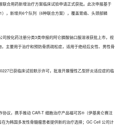
1注射液联合用药新增治疗方案临床试验申请正式获批。此次申报基于
1-201），新增共6个队列（6种联合方案），覆盖胃癌、头颈部鳞
有限公司按化药注册分类3类申报的阿仑膦酸钠口服溶液获批上市，视
物‌，主要用于‌治疗和预防骨质疏松症‌，适用于绝经后女性、男性骨
ECN30227已获临床试验默示许可，批准开展慢性乙型肝炎适应症的临
署合作协议，携手推动 CAR-T 细胞治疗产品福可苏®（伊基奥仑赛注
为韩国多发性骨髓瘤患者提供新的治疗选择；GC Cell 公司计