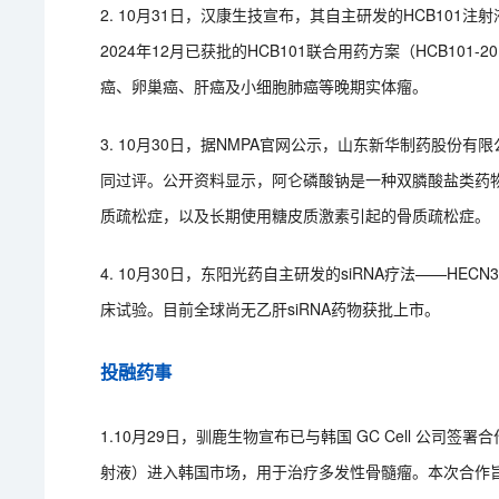
2. 10月31日，汉康生技宣布，其自主研发的HCB10
2024年12月已获批的HCB101联合用药方案（HCB10
癌、卵巢癌、肝癌及小细胞肺癌等晚期实体瘤。
3. 10月30日，据NMPA官网公示，山东新华制药股份
同过评。公开资料显示，‌阿仑磷酸钠‌是一种‌双膦酸盐类药
质疏松症，以及长期使用糖皮质激素引起的骨质疏松症。
4. 10月30日，东阳光药自主研发的siRNA疗法——H
床试验。目前全球尚无乙肝siRNA药物获批上市。
投融药事
1.10月29日，驯鹿生物宣布已与韩国 GC Cell 公司签
射液）进入韩国市场，用于治疗多发性骨髓瘤。本次合作旨在