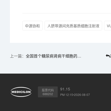
中源协和
人脐带源间充质基质细胞注射液
V
全国首个糖尿病肾病干细胞药获批临床 | 1分钟药闻速览
91.15
股票代码
688202
PM 12:15•2026-08-07