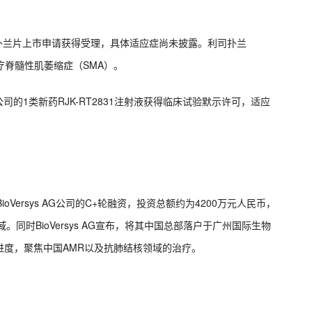
的利司扑兰片上市申请获得受理，具体适应症尚未披露。利司扑兰
治疗脊髓性肌萎缩症（SMA）。
公司的1类新药RJK-RT2831注射液获得临床试验默示许可，适应
Versys AG公司的C+轮融资，投资总额约为4200万元人民币，
同时BioVersys AG宣布，将其中国总部落户于广州国际生物
进度，聚焦中国AMR以及抗肺结核领域的治疗。