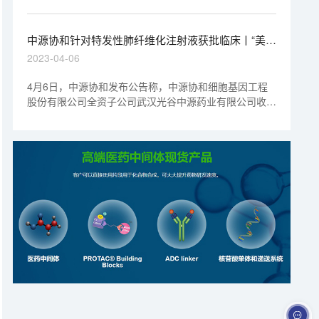
症范围广泛，但普遍缺乏科学依据。
中源协和针对特发性肺纤维化注射液获批临床丨“美”
天新药事
2023-04-06
4月6日，中源协和发布公告称，中源协和细胞基因工程
股份有限公司全资子公司武汉光谷中源药业有限公司收到
国家药品监督管理局于2023年4月4日核准签发的关于
VUM02注射液用于治疗特发性肺纤维化的《药物临床试
验批准通知书》。