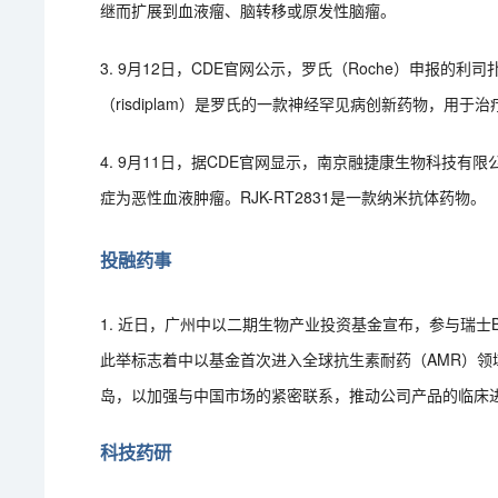
继而扩展到血液瘤、脑转移或原发性脑瘤。
3. 9月12日，CDE官网公示，罗氏（Roche）申报
（risdiplam）是罗氏的一款神经罕见病创新药物，用于
4. 9月11日，据CDE官网显示，南京融捷康生物科技有限
症为恶性血液肿瘤。RJK-RT2831是一款纳米抗体药物。
投融药事
1. 近日，广州中以二期生物产业投资基金宣布，参与瑞士Bio
此举标志着中以基金首次进入全球抗生素耐药（AMR）领域。
岛，以加强与中国市场的紧密联系，推动公司产品的临床
科技药研