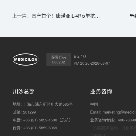
国产首个！康诺亚IL-4Rα单抗获批上市
95.10
股票代码
688202
PM 20:26•2026-08-07
川沙总部
业务咨询
地址: 上海市浦东新区川大路585号
中国：
邮编: 201299
Email:
marketing@medici
电话: +86 (21) 5859-1500（总机）
业务咨询专线：400-780-8
传真: +86 (21) 5859-6369
（仅限服务咨询，其他事
总部电话）