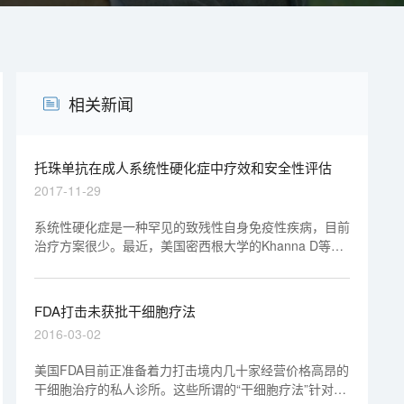
相关新闻
托珠单抗在成人系统性硬化症中疗效和安全性评估
2017-11-29
系统性硬化症是一种罕见的致残性自身免疫性疾病，目前
治疗方案很少。最近，美国密西根大学的Khanna D等进
行一项II期随机双盲安慰剂对照试验（faSScinate ），评
估托珠单抗（IL-6受体α抑制剂）在系统性硬化症
（SSc）患者中的疗效和安全性。
FDA打击未获批干细胞疗法
2016-03-02
美国FDA目前正准备着力打击境内几十家经营价格高昂的
干细胞治疗的私人诊所。这些所谓的“干细胞疗法”针对病