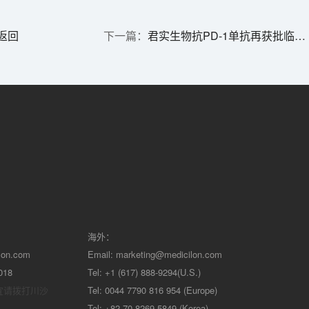
返回
君实生物抗PD-1单抗再获批临床，一线治疗头颈癌
海外：
lon.com
Email:
marketing@medicilon.com
018
Tel: +1 (617) 888-9294(U.S.)
宜请拨打川沙
Tel: 0044 7790 816 954 (Europe)
Tel: +82 70-8269-5849 (Korea)