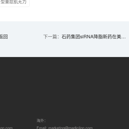
身型重症肌无力
返回
石药集团siRNA降脂新药在美国获批临床 | 1分钟药闻速览
海外：
lon.com
Email:
marketing@medicilon.com