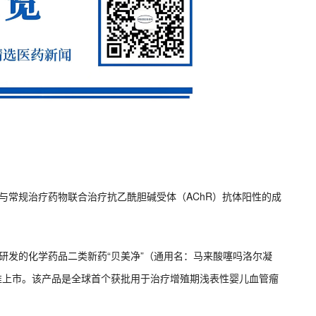
市，与常规治疗药物联合治疗抗乙酰胆碱受体（AChR）抗体阳性的成
，其研发的化学药品二类新药“贝美净”（通用名：马来酸噻吗洛尔凝
准上市。该产品是全球首个获批用于治疗增殖期浅表性婴儿血管瘤