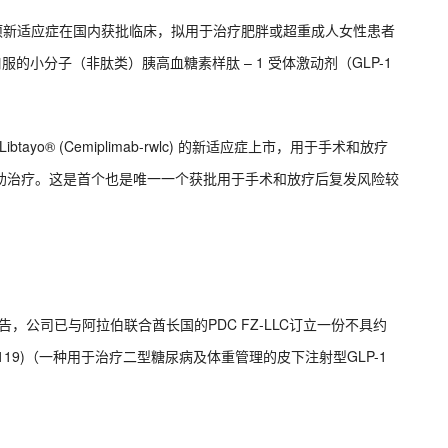
ron 片的一项新适应症在国内获批临床，拟用于治疗肥胖或超重成人女性患者
次口服的小分子（非肽类）胰高血糖素样肽 – 1 受体激动剂（GLP-1
ibtayo® (Cemiplimab-rwlc) 的新适应症上市，用于手术和放疗
的辅助治疗。这是首个也是唯一一个获批用于手术和放疗后复发风险较
告，公司已与阿拉伯联合酋长国的PDC FZ-LLC订立一份不具约
PB-119)（一种用于治疗二型糖尿病及体重管理的皮下注射型GLP-1