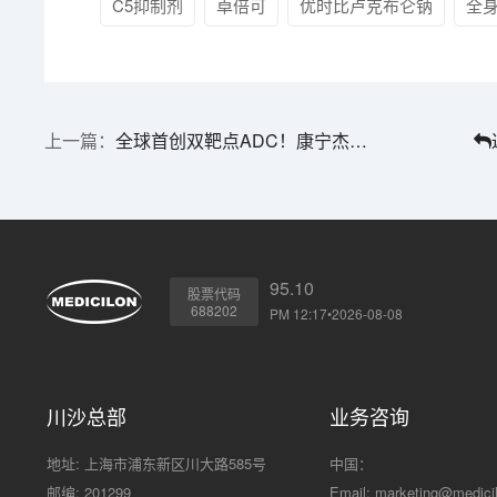
C5抑制剂
卓倍可
优时比卢克布仑钠
全
全球首创双靶点ADC！康宁杰瑞JSKN022获批临床 | 1分钟药闻速览
95.10
股票代码
688202
PM 12:17•2026-08-08
川沙总部
业务咨询
地址: 上海市浦东新区川大路585号
中国：
邮编: 201299
Email:
marketing@medici