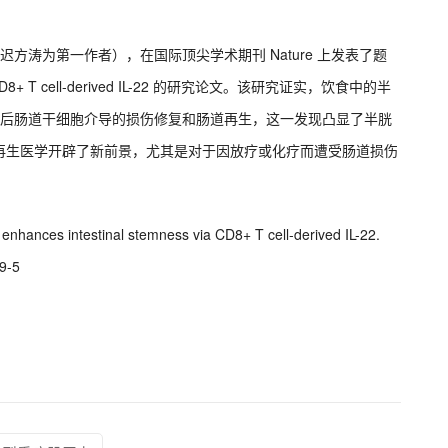
（博士后迟方涛为第一作者），在国际顶尖学术期刊 Nature 上发表了题
ss via CD8+ T cell-derived IL-22 的研究论文。该研究证实，饮食中的半
肠道损伤后肠道干细胞介导的损伤修复和肠道再生，这一发现凸显了半胱
再生医学开辟了新前景，尤其是对于因放疗或化疗而遭受肠道损伤
ne enhances intestinal stemness via CD8+ T cell-derived IL-22.
89-5