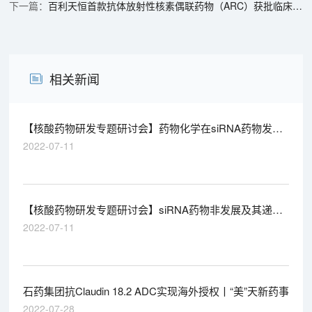
百利天恒首款抗体放射性核素偶联药物（ARC）获批临床 | 1分钟药闻速览
相关新闻
【核酸药物研发专题研讨会】药物化学在siRNA药物发现
中的应用
2022-07-11
【核酸药物研发专题研讨会】siRNA药物非发展及其递送
系统的挑战
2022-07-11
石药集团抗Claudin 18.2 ADC实现海外授权丨“美”天新药事
2022-07-28