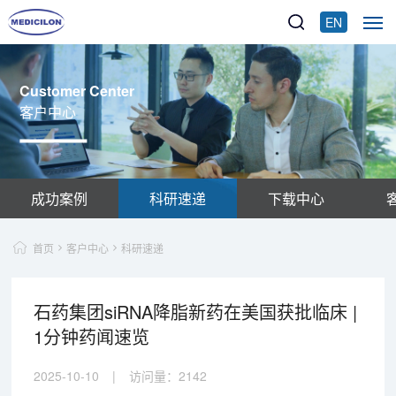
EN
Customer Center
客户中心
成功案例
科研速递
下载中心
首页
客户中心
科研速递
石药集团siRNA降脂新药在美国获批临床 |
1分钟药闻速览
2025-10-10
|
访问量：
2142