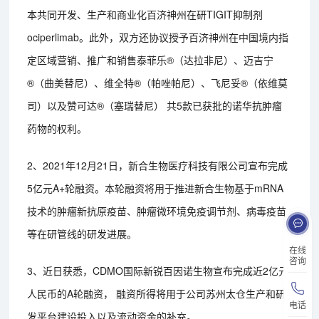
本共同开发、生产和商业化百济神州在研TIGIT抑制剂
ociperlimab。此外，双方还协议授予百济神州在中国境内指
定区域营销、推广和销售泰菲乐®（达拉非尼）、迈吉宁
®（曲美替尼）、维全特®（帕唑帕尼）、飞尼妥®（依维莫
司）以及赞可达®（塞瑞替尼） 共5款已获批的诺华抗肿瘤
药物的权利。
2、2021年12月21日，新合生物医疗科技有限公司宣布完成
5亿元A+轮融资。本轮融资将用于推进新合生物基于mRNA
技术的肿瘤新抗原疫苗、肿瘤微环境免疫调节剂、病毒疫苗
等在研管线的研发进展。
在线
咨询
3、近日获悉，CDMO国际新锐百因诺生物宣布完成近2亿元
人民币的A轮融资， 融资所得将用于公司苏州太仓生产和研
电话
发平台建设投入以及流动资金的补充。