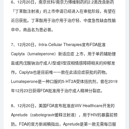
6、12月20日，南京优科/南京力博维制药的2.2类改良新药
「丁苯酞注射液」的上市申请已经进入在审批阶段，有望在
近日获批。丁苯酞用于治疗用于治疗轻、中度急性缺血性脑
卒中，商品名为恩必普。
7、12月20日，Intra-Cellular Therapies宣布FDA批准
Caplyta（lumateperone）新适应症 上市，用于单药辅助锂
盐或丙戊酸钠治疗成人I型或II型双相情感障碍相关的抑郁发
作。Caplyta也是目前唯一一款在此适应症获批的药物。
Lumateperone是一种口服的5-HT2A受体拮抗剂，曾在2019
年12月23日获得FDA批准用于治疗成人精神分裂症。
8、12月20日，美国FDA宣布批准由ViiV Healthcare开发的
Apretude（cabotegravir缓释注射液），用于HIV的暴露前预
防。FDA的官方新闻稿指出，Apretude是第一款无需每日服