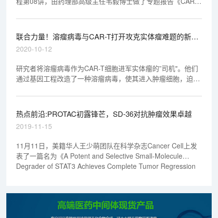
程第08讲，由药理部高级主任韦毅博士做了专题报告《CAR-T
& 溶瘤病毒-新时代肿瘤药物的非临床研究》，欢迎观看回放视
频。
联合力量！溶瘤病毒与CAR-T打开攻克实体瘤难题的新思
路
2020-10-12
研究者将溶瘤病毒作为CAR-T细胞进军实体瘤的”司机"。他们
通过基因工程改造了一种溶瘤病毒，使其进入肿瘤细胞，迫使
细胞在表面表达截短的CD19（CD19t）。文中的实验显示，
这种溶瘤病毒（被称为OV19t）能在三阴性乳腺癌细胞系以及
胰腺癌、前列腺癌、卵巢癌和头颈癌、脑肿瘤细胞中起效。
热点前沿:PROTAC初露锋芒，SD-36对抗肿瘤效果卓越
2019-11-15
11月11日，美籍华人王少萌团队在科学杂志Cancer Cell上发
表了一篇名为《A Potent and Selective Small-Molecule
Degrader of STAT3 Achieves Complete Tumor Regression
In Vivo》的论文，顿时一石激起千层浪，将PROTAC技术重新
拉回人们的视线。