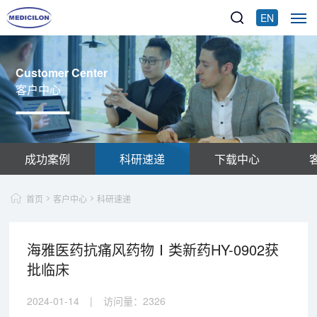
EN
Customer Center
客户中心
成功案例
科研速递
下载中心
首页
客户中心
科研速递
海雅医药抗痛风药物Ⅰ类新药HY-0902获
批临床
2024-01-14
|
访问量：
2326