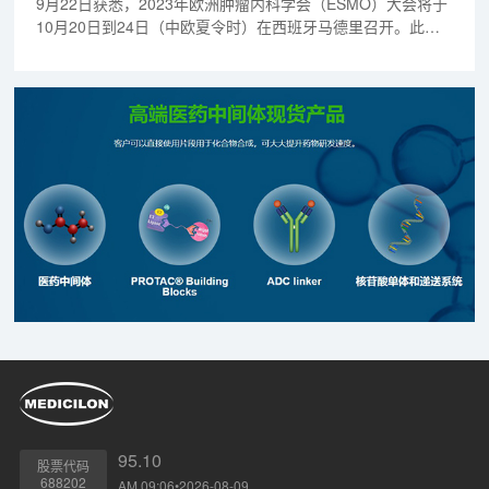
9月22日获悉，2023年欧洲肿瘤内科学会（ESMO）大会将于
10月20日到24日（中欧夏令时）在西班牙马德里召开。此届
大会上，复宏汉霖将以壁报形式分享靶向EGFR的抗体偶联药
物（ADC）HLX42及靶向PD-L1的抗体偶联药物（ADC）
HLX43的最新研究成果。以下为两款ADC产品的发布信息：
1、论文题目：新型靶向表皮生长因子受体（EGFR）的ADC
药物HLX42的临床前研究，以解决肿瘤对西妥昔单抗
（cetuximab）或酪氨酸激酶抑制剂（TKI）的耐药问题；2、
论文题目：靶向PD-L1的ADC药物HLX43在多种PD-1/PD-L1
难治/耐药模型中的临床前药效。
95.10
股票代码
688202
AM 09:06•2026-08-09