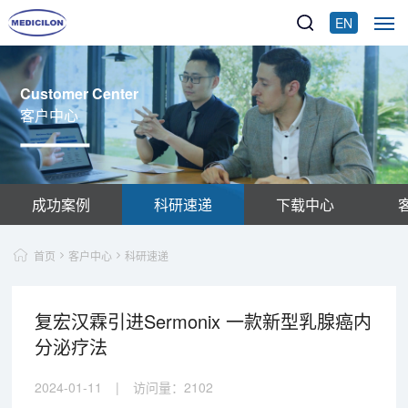
EN
Customer Center
客户中心
成功案例
科研速递
下载中心
首页
客户中心
科研速递
复宏汉霖引进Sermonix 一款新型乳腺癌内
分泌疗法
2024-01-11
|
访问量：
2102