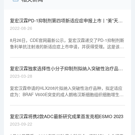
复宏汉霖PD-1抑制剂第四项新适应症申报上市丨“美”天新
药事
2022-08-26
8月26日，CDE官网最新公示，复宏汉霖递交了PD-1抑制剂斯
鲁利单抗注射液的新适应症上市申请，并获得受理。这是该产
品在CDE递交的第四项上市申请。根据复宏汉霖近期发布的
2022年度中期业绩，斯鲁利单抗联合化疗用于一线治疗食管鳞
癌的3期研究已达到双主要研究终点。
复宏汉霖独家选择性小分子抑制剂拟纳入突破性治疗品种
丨“美”天新药事
2023-03-28
复宏汉霖申请的HLX208片拟纳入突破性治疗品种，拟定适应
症为：BRAF V600E突变的成人朗格汉斯细胞组织细胞增生症
（LCH）和Erdheim-Chester病（ECD）。公开资料显示，
HLX208（RX208）是润新生物自主研发的一款针对BRAF
V600E突变的选择性小分子抑制剂，复宏汉霖通过与润新生物
复宏汉霖将携2款ADC最新研究成果首发亮相ESMO 2023
达成一项超11亿元的许可合作，获得了其中国独家权利。
2023-09-22