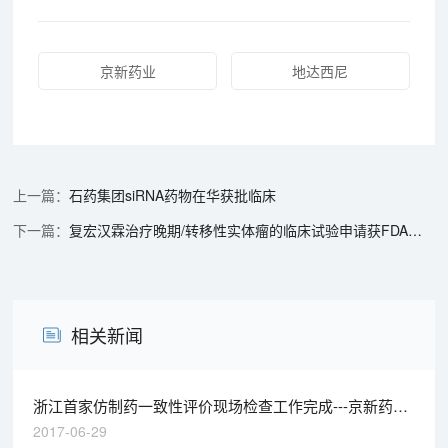
京新药业
地达西尼
石药集团siRNA药物在华获批临床
复宏汉霖治疗晚期/转移性实体瘤的临床试验申请获FDA批准
相关新闻
浙江首家仿制药一致性评价现场检查工作完成---京新药业/
瑞舒伐他汀钙
2017-06-29