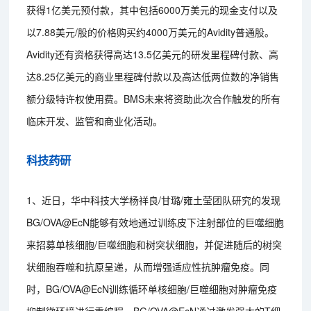
获得1亿美元预付款，其中包括6000万美元的现金支付以及
以7.88美元/股的价格购买约4000万美元的Avidity普通股。
Avidity还有资格获得高达13.5亿美元的研发里程碑付款、高
达8.25亿美元的商业里程碑付款以及高达低两位数的净销售
额分级特许权使用费。BMS未来将资助此次合作触发的所有
临床开发、监管和商业化活动。
科技药研
1、近日，华中科技大学杨祥良/甘璐/雍土莹团队研究的发现
BG/OVA@EcN能够有效地通过训练皮下注射部位的巨噬细胞
来招募单核细胞/巨噬细胞和树突状细胞，并促进随后的树突
状细胞吞噬和抗原呈递，从而增强适应性抗肿瘤免疫。同
时，BG/OVA@EcN训练循环单核细胞/巨噬细胞对肿瘤免疫
抑制微环境进行重编程。BG/OVA@EcN通过激发强大的T细