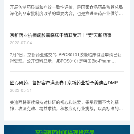
开展仿制药质量和疗效一致性评价，是国家食品药品监管总局
深化药品审批制度改革的重要内容，也是推进医药产业供给侧
结构性改革的重大举措。
京新药业抗癫痫胶囊临床申请获受理丨“美”天新药事
2022-07-04
7月2日，京新药业递交的JBPOS0101胶囊临床试验申请已获
得受理。公开资料显示，JBPOS0101是韩国Bio-Pharm
Solutions公司开发的一款抗癫痫新药，京新药业于2021年8月
通过合作获得了该药在中国地区的独家权益，此项合作首付款
和里程碑付款高达4000万美元。
匠心研药，答好客户满意卷 | 京新药业授予美迪西DMPK
团队、新药注册部“突出贡献团队奖”殊荣
2023-05-31
美迪西将继续保持对科研的初心和热爱，秉承锲而不舍的精
神，攻坚克难、精益求精，积极应对行业挑战，以高标准的服
务践行对客户的承诺，圆满完成每一个项目的最终交付！