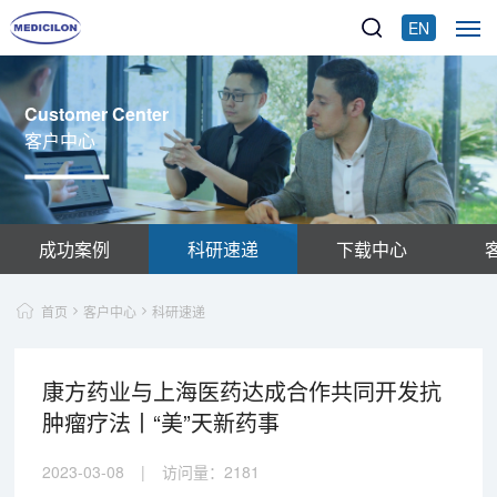
EN
Customer Center
客户中心
成功案例
科研速递
下载中心
首页
客户中心
科研速递
康方药业与上海医药达成合作共同开发抗
肿瘤疗法丨“美”天新药事
2023-03-08
|
访问量：
2181