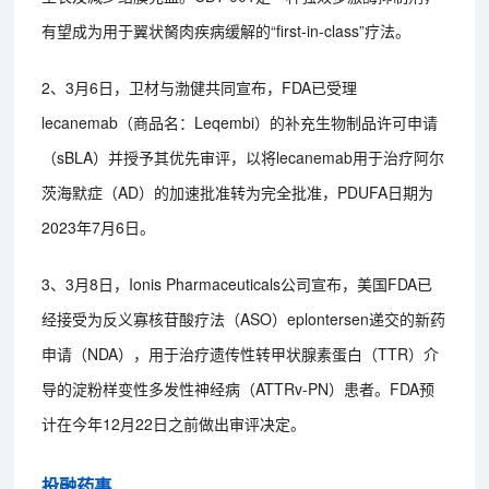
有望成为用于翼状胬肉疾病缓解的“first-in-class”疗法。
2、3月6日，卫材与渤健共同宣布，FDA已受理
lecanemab（商品名：Leqembi）的补充生物制品许可申请
（sBLA）并授予其优先审评，以将lecanemab用于治疗阿尔
茨海默症（AD）的加速批准转为完全批准，PDUFA日期为
2023年7月6日。
3、3月8日，Ionis Pharmaceuticals公司宣布，美国FDA已
经接受为反义寡核苷酸疗法（ASO）eplontersen递交的新药
申请（NDA），用于治疗遗传性转甲状腺素蛋白（TTR）介
导的淀粉样变性多发性神经病（ATTRv-PN）患者。FDA预
计在今年12月22日之前做出审评决定。
投融药事