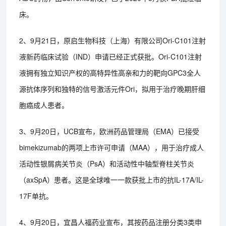
床。
2、9月21日，原启生物科技（上海）有限公司Ori-C101注射
液新药临床试验（IND）申请已经正式获批。Ori-C101注射
液拥有独立知识产权的高特异性高亲和力的靶向GPC3全人
源抗体序列和独特的信号激活元件Ori，拟用于治疗晚期肝细
胞癌成人患者。
3、9月20日，UCB宣布，欧洲药品管理局（EMA）已接受
bimekizumab的两项上市许可申请（MAA），用于治疗成人
活动性银屑病关节炎（PsA）和活动性中轴型脊柱关节炎
（axSpA）患者。这是全球唯一一款获批上市的抗IL-17A/IL-
17F单抗。
4、9月20日，宜昌人福药业宣布，其按药品注册分类3类申