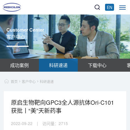
EN
Customer Center
客户中心
成功案例
科研速递
下载中心
首页
客户中心
科研速递
原启生物靶向GPC3全人源抗体Ori-C101
获批丨“美”天新药事
2022-09-22
|
访问量：
2715