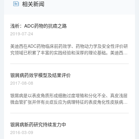
相关新闻
浅析：ADC药物的抗癌之路
2019-07-24
美迪西在ADC药物临床前药效学、药物动力学及安全性评价研
究领域已积累了丰富的实践经验和深厚的理论基础。美迪西有
幸参与了不少于4个ADC药物的临床前药效学、药物动力学及
安全性评价研究，其中3个ADC药物研究资料已顺利通过
NMPA和FDA审评，另外1个将在2019年提交NMPA审评。
银屑病药效学模型及结果评价
2017-08-08
银屑病是以表皮角质形成细胞过度增殖和分化不全、真皮浅层
微血管扩张并伴有炎症反应为病理特征的表皮角化性皮肤病，
其发病机制迄今尚未完全清楚。
银屑病新药研究持续发力中
2016-03-09