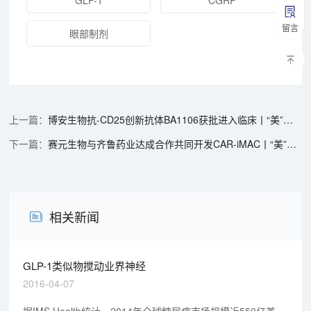
留言
眼部制剂
博安生物抗-CD25创新抗体BA1106获批进入临床丨“美”天新药事
赛元生物与齐鲁药业达成合作共同开发CAR-iMAC丨“美”天新药事
相关新闻
GLP-1类似物搅动业界神经
2016-04-07
据IMS Health统计，2014年全球糖尿病市场规模近550亿美