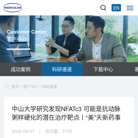
EN
Customer Center
客户中心
成功案例
科研速递
下载中心
首页
客户中心
科研速递
中山大学研究发现NFATc3 可能是抗动脉
粥样硬化的潜在治疗靶点丨“美”天新药事
2022-09-07
|
访问量：
2130