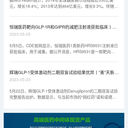
元，增长18.4%；2013年达到464亿美元，增长9.3%。伴随专
利悬崖的到来，国内在糖尿病药物研发方面不断掀起抢仿热
潮。
恒瑞医药靶向GLP-1R和GIPR的减肥注射液获批临床丨
“美”天新药事
2023-05-05
5月5日，CDE官网显示，恒瑞医药1类新药HRS9531注射液已
获批临床，用于减重。据公开消息，HRS9531是一款靶向
GLP-1R和GIPR的在研新药。
辉瑞GLP-1受体激动剂二期双盲试验结果优异丨“美”天新药
事
2023-05-23
5月22日，辉瑞GLP-1受体激动剂Danuglipron的二期双盲试验
完整报告出炉。数据显示，与当前市场的“网红药”诺和诺德的
司美格鲁肽（Ozempic/Wegovy）相比，辉瑞新药展现出更快
起效的潜力。