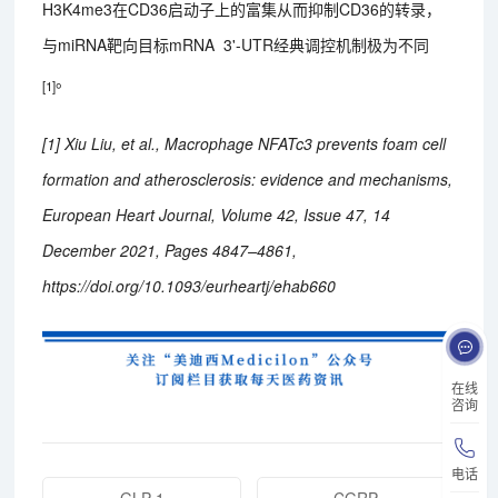
H3K4me3在CD36启动子上的富集从而抑制CD36的转录，
与miRNA靶向目标mRNA 3'-UTR经典调控机制极为不同
。
[1]
[1] Xiu Liu, et al., Macrophage NFATc3 prevents foam cell
formation and atherosclerosis: evidence and mechanisms,
European Heart Journal, Volume 42, Issue 47, 14
December 2021, Pages 4847–4861,
https://doi.org/10.1093/eurheartj/ehab660
在线
咨询
电话
GLP-1
CGRP