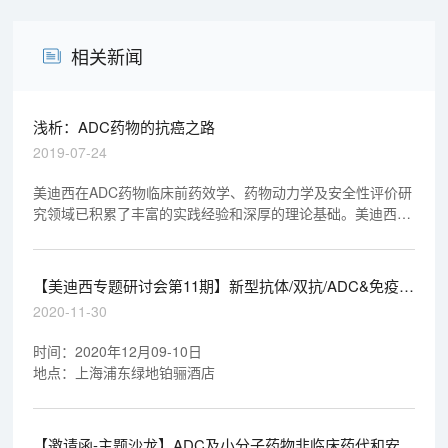
相关新闻
浅析：ADC药物的抗癌之路
2019-07-24
美迪西在ADC药物临床前药效学、药物动力学及安全性评价研
究领域已积累了丰富的实践经验和深厚的理论基础。美迪西有
幸参与了不少于4个ADC药物的临床前药效学、药物动力学及
安全性评价研究，其中3个ADC药物研究资料已顺利通过
NMPA和FDA审评，另外1个将在2019年提交NMPA审评。
【美迪西专题研讨会第11期】新型抗体/双抗/ADC&免疫治
疗产业化道路探索
2020-11-30
时间：2020年12月09-10日
地点：上海浦东绿地铂骊酒店
【邀请函-主题沙龙】ADC及小分子药物非临床药代和安全