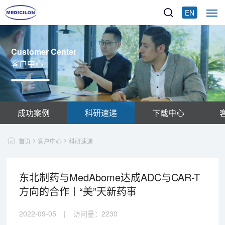
EN
Customer Center
客户中心
成功案例
科研速递
下载中心
首页
客户中心
科研速递
东北制药与MedAbome达成ADC与CAR-T
方向的合作丨“美”天新药事
2022-09-05
|
访问量：
2230