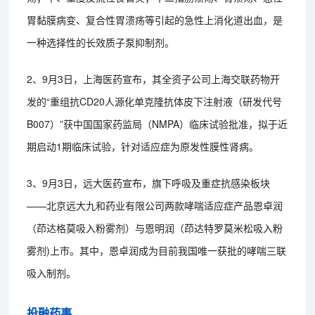
胃黏膜病变、复合性胃溃疡等引起的急性上消化道出血，是
一种选择性的长效质子泵抑制剂。
2、9月3日，上海医药宣布，其全资子公司上海交联药物开
发的“重组抗CD20人源化单克隆抗体皮下注射液（研发代号
B007）”获中国国家药监局（NMPA）临床试验批准，拟于近
期启动1期临床试验，针对适应症为原发性膜性肾病。
3、9月3日，远大医药宣布，旗下呼吸及重症抗感染板块
——北京远大九和药业有限公司两款哮喘适应症产品恩卓润
（茚达格莫吸入粉雾剂）与恩明润（茚达特罗莫米松吸入粉
雾剂)上市。其中，恩卓润成为目前我国唯一获批的哮喘三联
吸入制剂。
投融药事