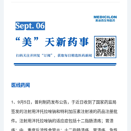
医线药闻
1、9月5日，普利制药发布公告，于近日收到了国家药监局
签发的注射用泮托拉唑钠和特利加压素注射液的药品注册批
件。注射用泮托拉唑钠的适应症包括十二指肠溃疡；胃溃
疡；中、重度反流性食管炎；十二指肠溃疡、胃溃疡、急性