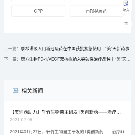
留言
GPP
mRNA疫苗
康希诺吸入用新冠疫苗在中国获批紧急使用丨“美”天新药事
康方生物PD-1/VEGF双抗拟纳入突破性治疗品种丨“美”天新药事
相关新闻
【美迪西助力】轩竹生物自主研发1类创新药——治疗非
酒精性脂肪肝炎（NASH）项目获批临床试验
2021-02-05
2021年01月27日，轩竹生物自主研发的1类创新药——治疗非