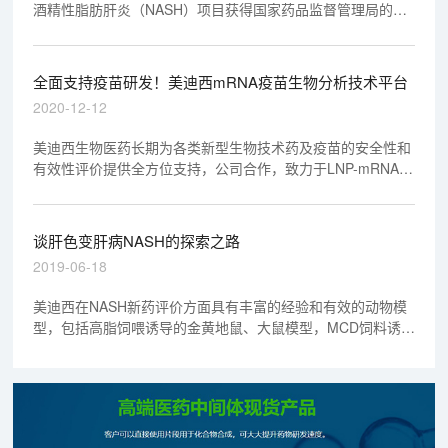
酒精性脂肪肝炎（NASH）项目获得国家药品监督管理局的临
床试验批件。据悉，这是轩竹成功获批临床的第14个1类新
药。
全面支持疫苗研发！美迪西mRNA疫苗生物分析技术平台
2020-12-12
美迪西生物医药长期为各类新型生物技术药及疫苗的安全性和
有效性评价提供全方位支持，公司合作，致力于LNP-mRNA类
药物和疫苗的有效性及安全性评价分析工作，积累了丰富的经
验，建立健全了新型mRNA疫苗的相关生物分析技术平台。
谈肝色变肝病NASH的探索之路
2019-06-18
美迪西在NASH新药评价方面具有丰富的经验和有效的动物模
型，包括高脂饲喂诱导的金黄地鼠、大鼠模型，MCD饲料诱导
的小鼠模型等。并且具有针对NAFLD纤维化阶段的有效评价模
型，包括：TAA诱导的肝纤维化（大鼠）、复合因素法诱导大
鼠肝纤维化模型（大鼠）、ConA诱导的小鼠肝纤维化（小
鼠）、猪血清致免疫性大鼠肝纤维化模型（大鼠）等。