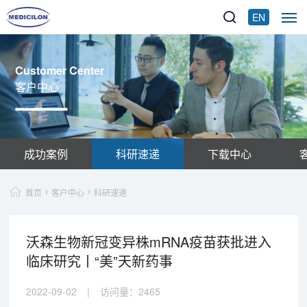
EN
Customer Center
客户中心
成功案例
科研速递
下载中心
首页
客户中心
科研速递
沃森生物新冠变异株mRNA疫苗获批进入
临床研究丨“美”天新药事
2022-09-02
|
访问量：
2465