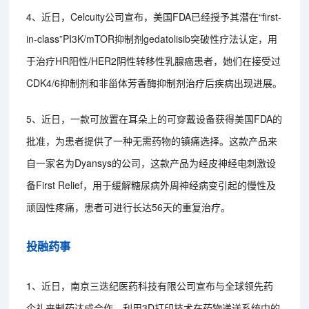
4、近日，Celcuity公司宣布，美国FDA已经授予其潜在“first-
in-class”PI3K/mTOR抑制剂gedatolisib突破性疗法认定，用
于治疗HR阳性/HER2阴性转移性乳腺癌患者，她们在接受过
CDK4/6抑制剂和非甾体芳香酶抑制剂治疗后疾病出现进展。
5、近日，一款可放置在耳朵上的可穿戴设备获得美国FDA的
批准，为患者提供了一种无需药物的镇痛选择。这款产品来
自一家名为Dyansys的公司，这款产品为经皮神经电刺激设
备First Relief，用于缓解糖尿病外周神经病变引起的慢性及
顽固性疼痛，患者可进行长达56天的重复治疗。
投融药事
1、近日，南京三迭纪医药科技有限公司宣布与全球领先药
企礼来制药达成合作，利用3D打印技术在药物递送系统中的