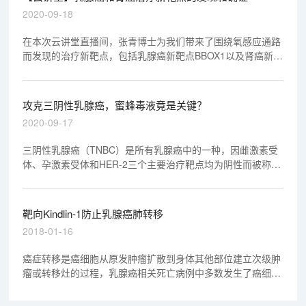
2020-09-18
在本次云讲堂直播间，张青博士为我们带来了围绕氧感应通路
而发现的治疗新靶点，包括乳腺癌新靶点BBOX1以及肾癌新靶
点ZHX2、SFMBT1、TBK1等，欢迎观看回放视频。
攻克三阴性乳腺癌，蜜蜂毒液竟是关键？
2020-09-17
三阴性乳腺癌（TNBC）是所有乳腺癌中的一种，因雌激素受
体、孕激素受体和HER-2三个主要治疗靶点均为阴性而被称为
“三阴”，约占所有乳腺癌的15%左右。
靶向Kindlin-1防止乳腺癌肺转移
2018-01-16
癌症转移是癌细胞从原发肿瘤扩散到身体其他部位建立次级肿
瘤或转移灶的过程，乳腺癌相关死亡病例中多数发生了癌细胞
向远端器官的转移，比如肺和骨。