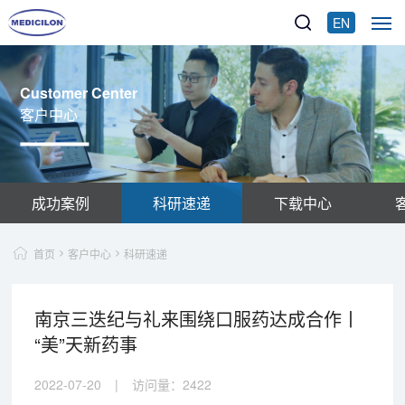
EN
Customer Center
客户中心
成功案例
科研速递
下载中心
首页
客户中心
科研速递
南京三迭纪与礼来围绕口服药达成合作丨
“美”天新药事
2022-07-20
|
访问量：
2422