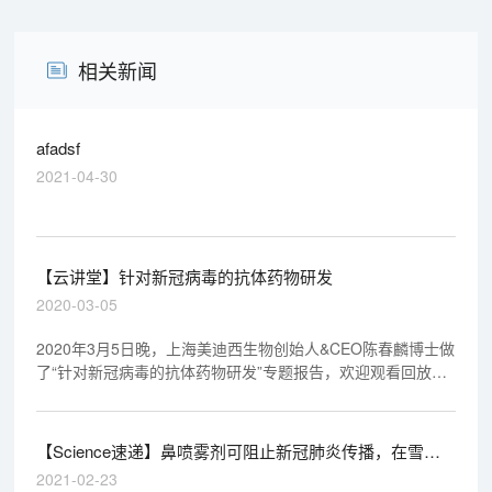
相关新闻
afadsf
2021-04-30
【云讲堂】针对新冠病毒的抗体药物研发
2020-03-05
2020年3月5日晚，上海美迪西生物创始人&CEO陈春麟博士做
了“针对新冠病毒的抗体药物研发”专题报告，欢迎观看回放视
频。
【Science速递】鼻喷雾剂可阻止新冠肺炎传播，在雪貂
实验中已初获成效
2021-02-23