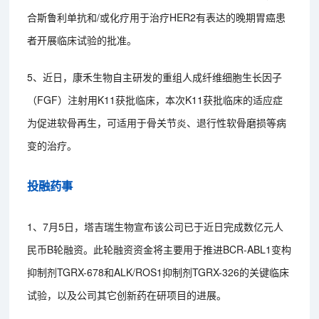
合斯鲁利单抗和/或化疗用于治疗HER2有表达的晚期胃癌患
者开展临床试验的批准。
5、近日，康禾生物自主研发的重组人成纤维细胞生长因子
（FGF）注射用K11获批临床，本次K11获批临床的适应症
为促进软骨再生，可适用于骨关节炎、退行性软骨磨损等病
变的治疗。
投融药事
1、7月5日，塔吉瑞生物宣布该公司已于近日完成数亿元人
民币B轮融资。此轮融资资金将主要用于推进BCR-ABL1变构
抑制剂TGRX-678和ALK/ROS1抑制剂TGRX-326的关键临床
试验，以及公司其它创新药在研项目的进展。