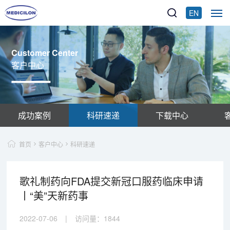
EN
Customer Center
客户中心
成功案例
科研速递
下载中心
首页
客户中心
科研速递
歌礼制药向FDA提交新冠口服药临床申请
丨“美”天新药事
2022-07-06
|
访问量：
1844