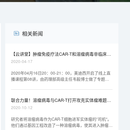
相关新闻
【云讲堂】肿瘤免疫疗法CAR-T和溶瘤病毒非临床研
究考虑要点
2020-04-17
2020年04月16日20：00-21：00，美迪西开启了线上直
播课程第08讲，由药理部高级主任韦毅博士做了专题报
告《CAR-T & 溶瘤病毒-新时代肿瘤药物的非临床研
究》，欢迎观看回放视频。
联合力量！溶瘤病毒与CAR-T打开攻克实体瘤难题的
新思路
2020-10-12
研究者将溶瘤病毒作为CAR-T细胞进军实体瘤的”司机"。
他们通过基因工程改造了一种溶瘤病毒，使其进入肿瘤细