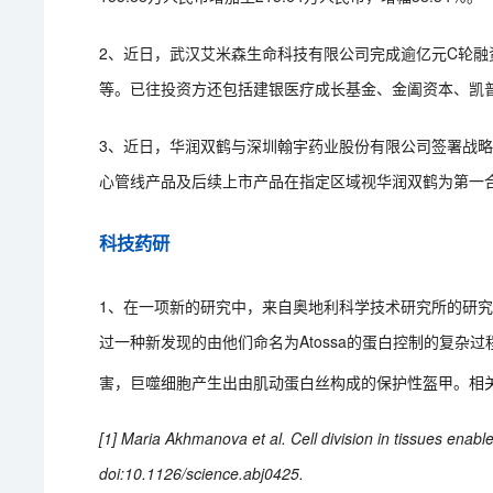
2、近日，武汉艾米森生命科技有限公司完成逾亿元C轮
等。已往投资方还包括建银医疗成长基金、金阖资本、凯
3、近日，华润双鹤与深圳翰宇药业股份有限公司签署战
心管线产品及后续上市产品在指定区域视华润双鹤为第一
科技药研
1、在一项新的研究中，来自奥地利科学技术研究所的研
过一种新发现的由他们命名为Atossa的蛋白控制的复
害，巨噬细胞产生出由肌动蛋白丝构成的保护性盔甲。相关研究结
[1] Maria Akhmanova et al. Cell division in tissues enabl
doi:10.1126/science.abj0425.