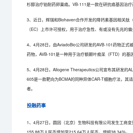
杉醇治疗铂耐药卵巢癌。VB-111是一款在研抗癌基因治
3、近日，辉瑞和Biohaven合作开发的降钙素基因相关肽（C
（EC）上市许可授权，用于治疗急性、有或没有先兆的偏
4、4月28日，由AviadoBio公司研发的AVB-101
药物，AVB-101是一种用于治疗额颞叶痴呆（FTD）的基
5、4月28日，Allogene Therapeutics公司宣布其
605是一款靶向为BCMA的同种异体CAR-T细胞疗法，其
者。
投融药事
1、4月27日，圆因（北京）生物科技有限公司发生工商
155.88万人民币增加至215.64万人民币，增幅38.34％。