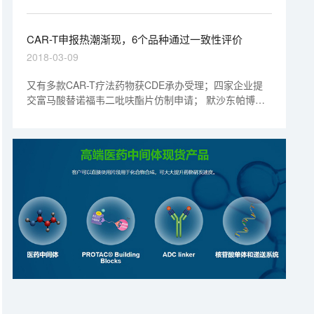
胞，迫使细胞在表面表达截短的CD19（CD19t）。文中
的实验显示，这种溶瘤病毒（被称为OV19t）能在三阴性
乳腺癌细胞系以及胰腺癌、前列腺癌、卵巢癌和头颈癌、
CAR-T申报热潮渐现，6个品种通过一致性评价
脑肿瘤细胞中起效。
2018-03-09
又有多款CAR-T疗法药物获CDE承办受理；四家企业提
交富马酸替诺福韦二吡呋酯片仿制申请； 默沙东帕博利
珠单抗注射液(PD-1单抗)申请上市；CFDA公布第二批通
过仿制药一致性评价公告；注射用紫杉醇(白蛋白结合型)
首仿药获批生产。