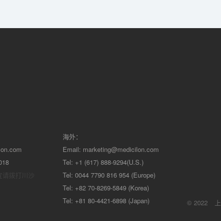
海外：
lon.com
Email:
marketing@medicilon.com
018
Tel: +1 (617) 888-9294(U.S.)
宜请拨打川沙
Tel: 0044 7790 816 954 (Europe)
Tel: +82 70-8269-5849 (Korea)
Tel: +81 80-4421-6898 (Japan)
© 2022
上