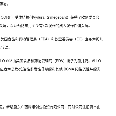
疗药物。
GRP）受体拮抗剂Vydura（rimegepant）获得了欧盟委员会
头痛，以及预防每月至少有4次发作的成人发作性偏头痛。
药物正式被美国食品和药物管理局（FDA）和欧盟委员会（EC）宣布为孤儿
因疗法。
研发的ALLO-605由美国食品和药物管理局（FDA）授予为孤儿药。ALLO-
适应症为复发/难治性多发性骨髓瘤和其他 BCMA 阳性恶性肿瘤患
变更，新增股东广西腾讯创业投资有限公司，同时公司注册资本由