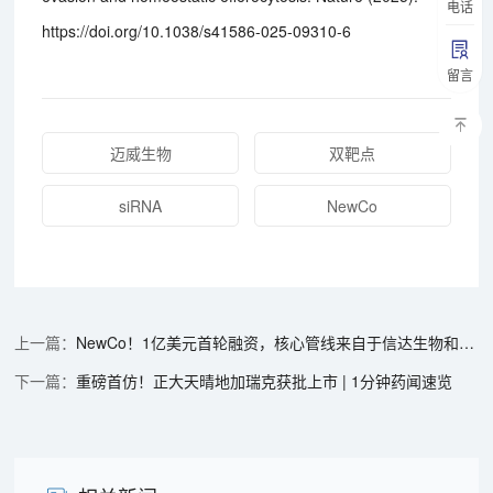
电话
https://doi.org/10.1038/s41586-025-09310-6
留言
迈威生物
双靶点
siRNA
NewCo
NewCo！1亿美元首轮融资，核心管线来自于信达生物和橙帆医药 | 1分钟药闻速览
重磅首仿！正大天晴地加瑞克获批上市 | 1分钟药闻速览