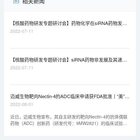
相关新闻
【核酸药物研发专题研讨会】药物化学在siRNA药物发现
中的应用
2022-07-11
【核酸药物研发专题研讨会】siRNA药物非发展及其递送
系统的挑战
2022-07-11
迈威生物靶向Nectin-4的ADC临床申请获FDA批准丨“美”天
新药事
2022-08-01
近日，迈威生物宣布，其自主研发的靶向Nectin-4的抗体偶联
药物（ADC）创新药（研发代号：9MW2821）的临床试验申
请已正式获得美国FDA的批准，可针对实体瘤患者开展临床试
验。据悉，9MW2821目前正在中国多家医院开展1期临床试