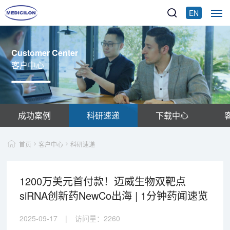
EN
Customer Center
客户中心
成功案例
科研速递
下载中心
首页
客户中心
科研速递
1200万美元首付款！迈威生物双靶点
siRNA创新药NewCo出海 | 1分钟药闻速览
2025-09-17
|
访问量：
2260