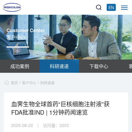
EN
Customer Center
客户中心
成功案例
科研速递
下载中心
首页
客户中心
科研速递
血霁生物全球首药“巨核细胞注射液”获
FDA批准IND | 1分钟药闻速览
2025-08-22
|
访问量：
2203