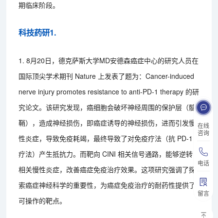
期临床阶段。
科技药研1.
1. 8月20日，德克萨斯大学MD安德森癌症中心的研究人员在
国际顶尖学术期刊 Nature 上发表了题为：Cancer-induced
nerve injury promotes resistance to anti-PD-1 therapy 的研
究论文。该研究发现，癌细胞会破坏神经周围的保护层（髓
鞘），造成神经损伤，即癌症诱导的神经损伤，进而引发慢
在线
咨询
性炎症，导致免疫耗竭，最终导致了对免疫疗法（抗 PD-1
疗法）产生抵抗力。而靶向 CINI 相关信号通路，能够逆转
电话
相关慢性炎症，改善癌症免疫治疗效果。这项研究强调了探
索癌症神经科学的重要性，为癌症免疫治疗的耐药性提供了
留言
可操作的靶点。