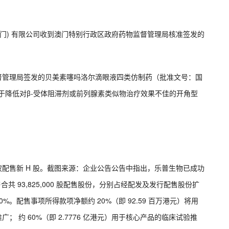
(澳门) 有限公司收到澳门特别行政区政府药物监督管理局核准签发的
监督管理局签发的贝美素噻吗洛尔滴眼液四类仿制药（批准文号：国
，用于降低对β-受体阻滞剂或前列腺素类似物治疗效果不佳的开角型
授权配售新 H 股。截图来源：企业公告公告中指出，乐普生物已成功
合共 93,825,000 股配售股份，分别占经配发及发行配售股份扩
20%。配售事项所得款项净额约 20%（即 92.59 百万港元）将用
场推广； 约 60%（即 2.7776 亿港元）用于核心产品的临床试验推