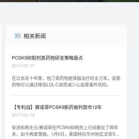
相关新闻
PCSK9抑制剂类药物研发策略盘点
2017-07-17
在过去近十年里，他汀类药物是降脂治疗的主力军，该类
药物可以通过降低LDL-C进而减少心血管事件风险。
【专利战】赛诺菲PCSK9新药被判禁市12年
2017-01-12
安进和再生元/赛诺菲在PCSK9抑制剂上已经撕扯了两年
多，如今再度落槌。1月6日，美国特拉华州地区法官Sue