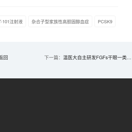
T-101注射液
杂合子型家族性高胆固醇血症
PCSK9
返回
温医大自主研发FGFs干眼一类新药J002获批临床 | 1分钟药闻速览