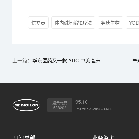
信立泰
体内碱基编辑疗法
尧唐生物
YOL
华东医药又一款 ADC 中美临床双批 | 1分钟药闻速览
95.10
股票代码
688202
PM 20:54•2026-08-08
川沙总部
业务咨询