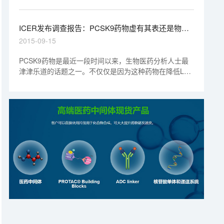
Robinson判决赛诺菲和再生元停售Praluent12年，因该
药侵犯了安进的同类药物Repatha的专利。该判决对赛诺
菲造成了巨大打击，此前有分析师称，到2020年，
ICER发布调查报告：PCSK9药物虚有其表还是物有
Praluent将创收20亿美元。
所值？
2015-09-15
PCSK9药物是最近一段时间以来，生物医药分析人士最
津津乐道的话题之一。不仅仅是因为这种药物在降低LDL
方面的显着效果，还因为这类药物在美国高达14000美
元/年的高昂费用。尽管该市场目前仅有赛诺菲/再生元的
Praluent和安进公司的Repatha两种药物，但是作为美国
医疗保险体系的重要组成部分--保险公司已经感觉到"压
力山大"。一些保险公司甚至对这类药物的使用作出了严
格的限制。